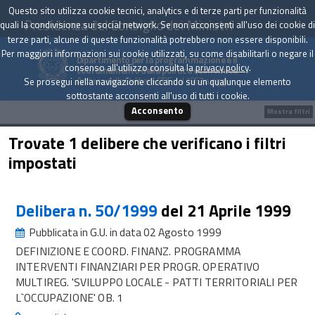
Questo sito utilizza cookie tecnici, analytics e di terze parti per funzionalità
Presidenza del Consiglio dei Ministri
quali la condivisione sui social network. Se non acconsenti all'uso dei cookie di
terze parti, alcune di queste funzionalità potrebbero non essere disponibili.
Per maggiori informazioni sui cookie utilizzati, su come disabilitarli o negare il
Dipartimento per la programmazione e il
consenso all'utilizzo consulta la
privacy policy
.
coordinamento della politica economica
Archivio delle Delibere CIPE dal 1967 a oggi
Se prosegui nella navigazione cliccando su un qualunque elemento
sottostante acconsenti all'uso di tutti i cookie.
Acconsento
Mostra filtri
Trovate 1 delibere che verificano i filtri
impostati
Delibera n. 50/1999
del 21 Aprile 1999
Pubblicata in G.U. in data 02 Agosto 1999
DEFINIZIONE E COORD. FINANZ. PROGRAMMA
INTERVENTI FINANZIARI PER PROGR. OPERATIVO
MULTIREG. 'SVILUPPO LOCALE - PATTI TERRITORIALI PER
L`OCCUPAZIONE' OB. 1