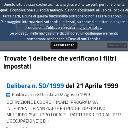
Questo sito utilizza cookie tecnici, analytics e di terze parti per funzionalità
Presidenza del Consiglio dei Ministri
quali la condivisione sui social network. Se non acconsenti all'uso dei cookie di
terze parti, alcune di queste funzionalità potrebbero non essere disponibili.
Per maggiori informazioni sui cookie utilizzati, su come disabilitarli o negare il
Dipartimento per la programmazione e il
consenso all'utilizzo consulta la
privacy policy
.
coordinamento della politica economica
Archivio delle Delibere CIPE dal 1967 a oggi
Se prosegui nella navigazione cliccando su un qualunque elemento
sottostante acconsenti all'uso di tutti i cookie.
Acconsento
Mostra filtri
Trovate 1 delibere che verificano i filtri
impostati
Delibera n. 50/1999
del 21 Aprile 1999
Pubblicata in G.U. in data 02 Agosto 1999
DEFINIZIONE E COORD. FINANZ. PROGRAMMA
INTERVENTI FINANZIARI PER PROGR. OPERATIVO
MULTIREG. 'SVILUPPO LOCALE - PATTI TERRITORIALI PER
L`OCCUPAZIONE' OB. 1