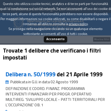
Questo sito utilizza cookie tecnici, analytics e di terze parti per funzionalità
Presidenza del Consiglio dei Ministri
quali la condivisione sui social network. Se non acconsenti all'uso dei cookie di
terze parti, alcune di queste funzionalità potrebbero non essere disponibili.
Per maggiori informazioni sui cookie utilizzati, su come disabilitarli o negare il
Dipartimento per la programmazione e il
consenso all'utilizzo consulta la
privacy policy
.
coordinamento della politica economica
Archivio delle Delibere CIPE dal 1967 a oggi
Se prosegui nella navigazione cliccando su un qualunque elemento
sottostante acconsenti all'uso di tutti i cookie.
Acconsento
Mostra filtri
Trovate 1 delibere che verificano i filtri
impostati
Delibera n. 50/1999
del 21 Aprile 1999
Pubblicata in G.U. in data 02 Agosto 1999
DEFINIZIONE E COORD. FINANZ. PROGRAMMA
INTERVENTI FINANZIARI PER PROGR. OPERATIVO
MULTIREG. 'SVILUPPO LOCALE - PATTI TERRITORIALI PER
L`OCCUPAZIONE' OB. 1