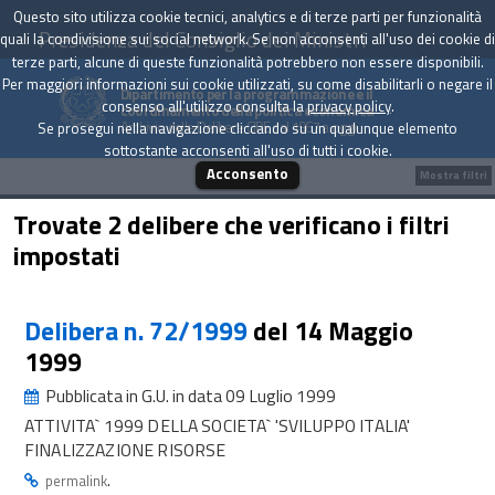
Questo sito utilizza cookie tecnici, analytics e di terze parti per funzionalità
Presidenza del Consiglio dei Ministri
quali la condivisione sui social network. Se non acconsenti all'uso dei cookie di
terze parti, alcune di queste funzionalità potrebbero non essere disponibili.
Per maggiori informazioni sui cookie utilizzati, su come disabilitarli o negare il
Dipartimento per la programmazione e il
consenso all'utilizzo consulta la
privacy policy
.
coordinamento della politica economica
Archivio delle Delibere CIPE dal 1967 a oggi
Se prosegui nella navigazione cliccando su un qualunque elemento
sottostante acconsenti all'uso di tutti i cookie.
Acconsento
Mostra filtri
Trovate 2 delibere che verificano i filtri
impostati
Delibera n. 72/1999
del 14 Maggio
1999
Pubblicata in G.U. in data 09 Luglio 1999
ATTIVITA` 1999 DELLA SOCIETA` 'SVILUPPO ITALIA'
FINALIZZAZIONE RISORSE
.
permalink