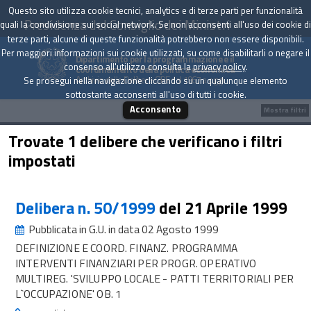
Questo sito utilizza cookie tecnici, analytics e di terze parti per funzionalità
Presidenza del Consiglio dei Ministri
quali la condivisione sui social network. Se non acconsenti all'uso dei cookie di
terze parti, alcune di queste funzionalità potrebbero non essere disponibili.
Per maggiori informazioni sui cookie utilizzati, su come disabilitarli o negare il
Dipartimento per la programmazione e il
consenso all'utilizzo consulta la
privacy policy
.
coordinamento della politica economica
Archivio delle Delibere CIPE dal 1967 a oggi
Se prosegui nella navigazione cliccando su un qualunque elemento
sottostante acconsenti all'uso di tutti i cookie.
Acconsento
Mostra filtri
Trovate 1 delibere che verificano i filtri
impostati
Delibera n. 50/1999
del 21 Aprile 1999
Pubblicata in G.U. in data 02 Agosto 1999
DEFINIZIONE E COORD. FINANZ. PROGRAMMA
INTERVENTI FINANZIARI PER PROGR. OPERATIVO
MULTIREG. 'SVILUPPO LOCALE - PATTI TERRITORIALI PER
L`OCCUPAZIONE' OB. 1