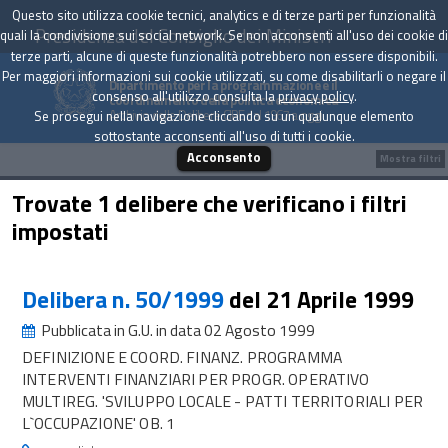
Questo sito utilizza cookie tecnici, analytics e di terze parti per funzionalità
Presidenza del Consiglio dei Ministri
quali la condivisione sui social network. Se non acconsenti all'uso dei cookie di
terze parti, alcune di queste funzionalità potrebbero non essere disponibili.
Per maggiori informazioni sui cookie utilizzati, su come disabilitarli o negare il
Dipartimento per la programmazione e il
consenso all'utilizzo consulta la
privacy policy
.
coordinamento della politica economica
Archivio delle Delibere CIPE dal 1967 a oggi
Se prosegui nella navigazione cliccando su un qualunque elemento
sottostante acconsenti all'uso di tutti i cookie.
Acconsento
Mostra filtri
Trovate 1 delibere che verificano i filtri
impostati
Delibera n. 50/1999
del 21 Aprile 1999
Pubblicata in G.U. in data 02 Agosto 1999
DEFINIZIONE E COORD. FINANZ. PROGRAMMA
INTERVENTI FINANZIARI PER PROGR. OPERATIVO
MULTIREG. 'SVILUPPO LOCALE - PATTI TERRITORIALI PER
L`OCCUPAZIONE' OB. 1