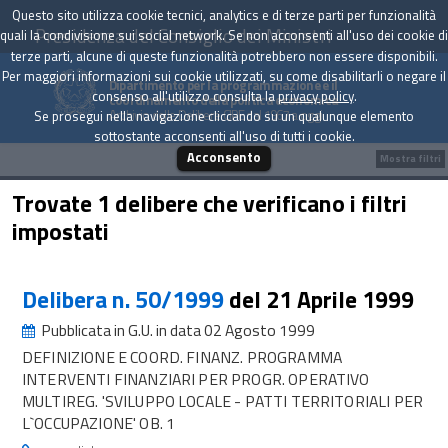
Questo sito utilizza cookie tecnici, analytics e di terze parti per funzionalità
Presidenza del Consiglio dei Ministri
quali la condivisione sui social network. Se non acconsenti all'uso dei cookie di
terze parti, alcune di queste funzionalità potrebbero non essere disponibili.
Per maggiori informazioni sui cookie utilizzati, su come disabilitarli o negare il
Dipartimento per la programmazione e il
consenso all'utilizzo consulta la
privacy policy
.
coordinamento della politica economica
Archivio delle Delibere CIPE dal 1967 a oggi
Se prosegui nella navigazione cliccando su un qualunque elemento
sottostante acconsenti all'uso di tutti i cookie.
Acconsento
Mostra filtri
Trovate 1 delibere che verificano i filtri
impostati
Delibera n. 50/1999
del 21 Aprile 1999
Pubblicata in G.U. in data 02 Agosto 1999
DEFINIZIONE E COORD. FINANZ. PROGRAMMA
INTERVENTI FINANZIARI PER PROGR. OPERATIVO
MULTIREG. 'SVILUPPO LOCALE - PATTI TERRITORIALI PER
L`OCCUPAZIONE' OB. 1