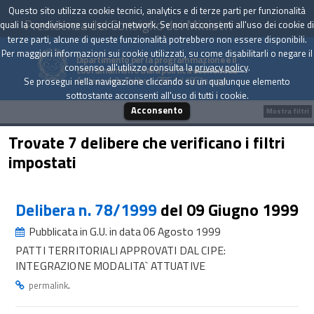
Questo sito utilizza cookie tecnici, analytics e di terze parti per funzionalità
Presidenza del Consiglio dei Ministri
quali la condivisione sui social network. Se non acconsenti all'uso dei cookie di
terze parti, alcune di queste funzionalità potrebbero non essere disponibili.
Per maggiori informazioni sui cookie utilizzati, su come disabilitarli o negare il
Dipartimento per la programmazione e il
consenso all'utilizzo consulta la
privacy policy
.
coordinamento della politica economica
Archivio delle Delibere CIPE dal 1967 a oggi
Se prosegui nella navigazione cliccando su un qualunque elemento
sottostante acconsenti all'uso di tutti i cookie.
Acconsento
Mostra filtri
Trovate 7 delibere che verificano i filtri
impostati
Delibera n. 78/1999
del 09 Giugno 1999
Pubblicata in G.U. in data 06 Agosto 1999
PATTI TERRITORIALI APPROVATI DAL CIPE:
INTEGRAZIONE MODALITA` ATTUATIVE
.
permalink