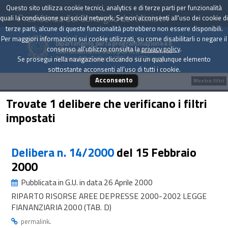
Questo sito utilizza cookie tecnici, analytics e di terze parti per funzionalità
Presidenza del Consiglio dei Ministri
quali la condivisione sui social network. Se non acconsenti all'uso dei cookie di
terze parti, alcune di queste funzionalità potrebbero non essere disponibili.
Per maggiori informazioni sui cookie utilizzati, su come disabilitarli o negare il
Dipartimento per la programmazione e il
consenso all'utilizzo consulta la
privacy policy
.
coordinamento della politica economica
Archivio delle Delibere CIPE dal 1967 a oggi
Se prosegui nella navigazione cliccando su un qualunque elemento
sottostante acconsenti all'uso di tutti i cookie.
Acconsento
Mostra filtri
Trovate 1 delibere che verificano i filtri
impostati
Delibera n. 14/2000
del 15 Febbraio
2000
Pubblicata in G.U. in data 26 Aprile 2000
RIPARTO RISORSE AREE DEPRESSE 2000-2002 LEGGE
FIANANZIARIA 2000 (TAB. D)
.
permalink