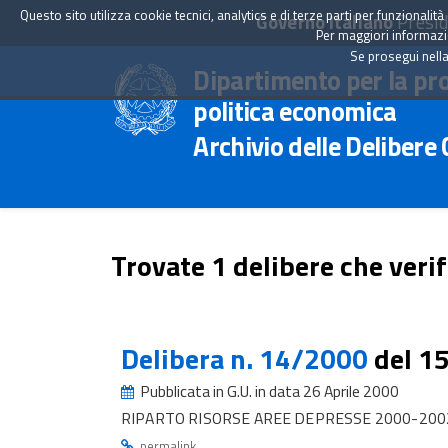
Questo sito utilizza cookie tecnici, analytics e di terze parti per funzionali
Governo Italiano
Presid
Per maggiori informazion
Se prosegui nella
Dipartimento per la pr
politica economica
Archivio delle Delibere
Trovate 1 delibere che verif
Delibera n. 14/2000
del 1
Pubblicata in G.U. in data 26 Aprile 2000
RIPARTO RISORSE AREE DEPRESSE 2000-2002 
.
permalink