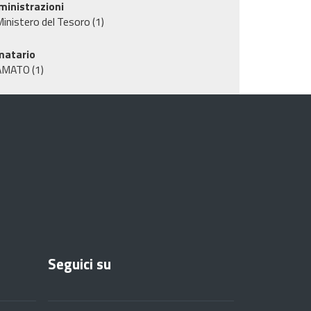
inistrazioni
inistero del Tesoro
(1)
matario
AMATO
(1)
Seguici su