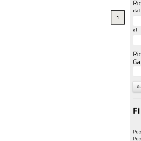
Ri
dal
1
al
Ri
Gaz
Av
Fi
Puoi
Puoi