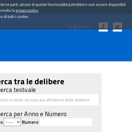
i terze parti, alcune di queste funzionalità potrebbero non essere disponibili.
onsulta la
privacy policy
.
di tutti i cookie.
Seguici su:
rca tra le delibere
cerca testuale
cerca per Anno e Numero
no
Numero