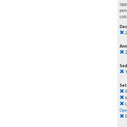
oppu
pens
col
Dec
An
Sed
Set
I
L
Ope
R