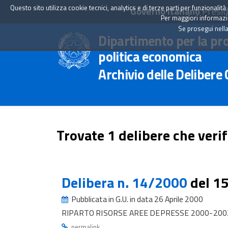
Questo sito utilizza cookie tecnici, analytics e di terze parti per funzionali
Governo Italiano
Presid
Per maggiori informazion
Se prosegui nella
Dipartimento per la pr
politica economica
Archivio delle Delibere
Trovate 1 delibere che verif
Delibera n. 14/2000
del 1
Pubblicata in G.U. in data 26 Aprile 2000
RIPARTO RISORSE AREE DEPRESSE 2000-2002 
.
permalink