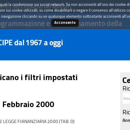
tà quali la condivisione sui social network. Se non acconsenti all'uso dei cookie d
enza del Consiglio dei Ministri
i sui cookie utilizzati, su come disabilitarli o negare il consenso all'utilizzo c
 navigazione cliccando su un qualunque elemento sottostante acconsenti all'uso 
ogrammazione e il coordinamento della
Acconsento
 CIPE dal 1967 a oggi
icano i filtri impostati
Ce
Ri
5 Febbraio 2000
Ri
An
LEGGE FIANANZIARIA 2000 (TAB. D)