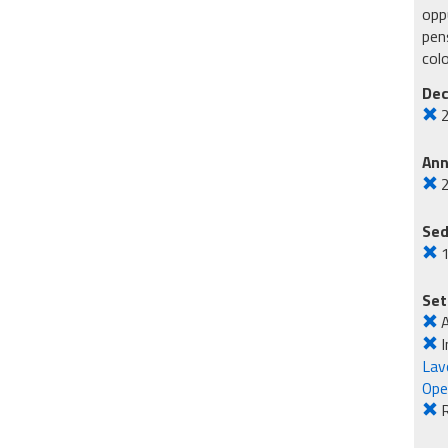
oppu
pens
col
Dec
An
Sed
Set
I
Lavo
Ope
R