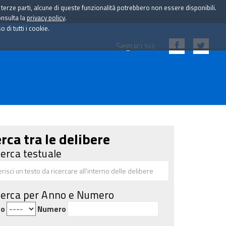
i terze parti, alcune di queste funzionalità potrebbero non essere disponibili.
onsulta la
privacy policy
.
di tutti i cookie.
Seguici su:
rca tra le delibere
cerca testuale
cerca per Anno e Numero
no
Numero