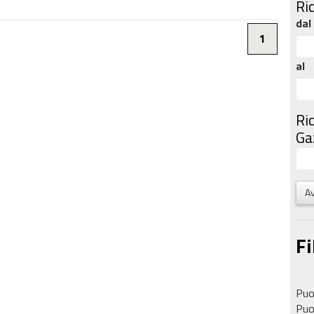
Ri
dal
1
al
Ri
Gaz
Av
Fi
Puoi
Puoi