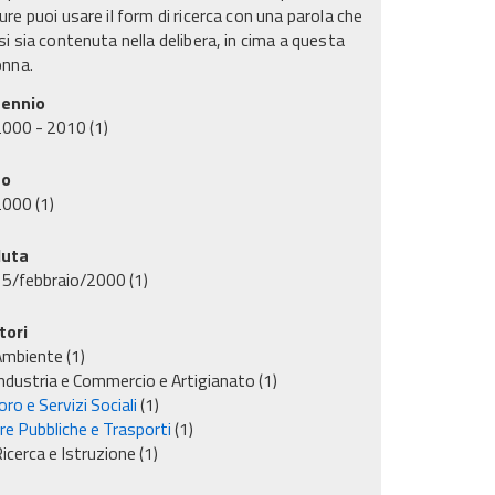
re puoi usare il form di ricerca con una parola che
i sia contenuta nella delibera, in cima a questa
onna.
ennio
2000 - 2010
(1)
no
2000
(1)
uta
15/febbraio/2000
(1)
tori
Ambiente
(1)
ndustria e Commercio e Artigianato
(1)
ro e Servizi Sociali
(1)
re Pubbliche e Trasporti
(1)
icerca e Istruzione
(1)