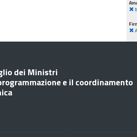
Amm
M
Fir
lio dei Ministri
 programmazione e il coordinamento
mica