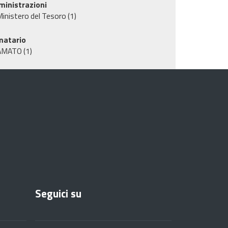
inistrazioni
inistero del Tesoro
(1)
matario
AMATO
(1)
Seguici su