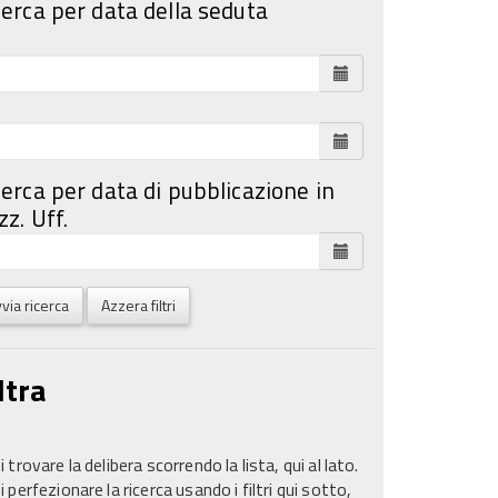
cerca per data della seduta
cerca per data di pubblicazione in
z. Uff.
via ricerca
Azzera filtri
ltra
 trovare la delibera scorrendo la lista, qui al lato.
 perfezionare la ricerca usando i filtri qui sotto,