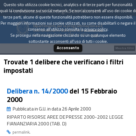
Questo sito utilizza cookie tecnici, analytics e di terze parti per funzionalità
Presidenza del Consiglio dei Ministri
quali la condivisione sui social network. Se non acconsenti all'uso dei cookie di
terze parti, alcune di queste funzionalità potrebbero non essere disponibili.
Per maggiori informazioni sui cookie utilizzati, su come disabilitarli o negare il
Dipartimento per la programmazione e il
consenso all'utilizzo consulta la
privacy policy
.
coordinamento della politica economica
Archivio delle Delibere CIPE dal 1967 a oggi
Se prosegui nella navigazione cliccando su un qualunque elemento
sottostante acconsenti all'uso di tutti i cookie.
Acconsento
Mostra filtri
Trovate 1 delibere che verificano i filtri
impostati
Delibera n. 14/2000
del 15 Febbraio
2000
Pubblicata in G.U. in data 26 Aprile 2000
RIPARTO RISORSE AREE DEPRESSE 2000-2002 LEGGE
FIANANZIARIA 2000 (TAB. D)
.
permalink