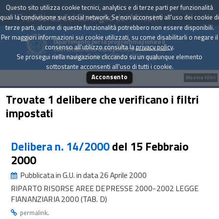
Questo sito utilizza cookie tecnici, analytics e di terze parti per funzionalità
Presidenza del Consiglio dei Ministri
quali la condivisione sui social network. Se non acconsenti all'uso dei cookie di
terze parti, alcune di queste funzionalità potrebbero non essere disponibili.
Per maggiori informazioni sui cookie utilizzati, su come disabilitarli o negare il
Dipartimento per la programmazione e il
consenso all'utilizzo consulta la
privacy policy
.
coordinamento della politica economica
Archivio delle Delibere CIPE dal 1967 a oggi
Se prosegui nella navigazione cliccando su un qualunque elemento
sottostante acconsenti all'uso di tutti i cookie.
Acconsento
Mostra filtri
Trovate 1 delibere che verificano i filtri
impostati
Delibera n. 14/2000
del 15 Febbraio
2000
Pubblicata in G.U. in data 26 Aprile 2000
RIPARTO RISORSE AREE DEPRESSE 2000-2002 LEGGE
FIANANZIARIA 2000 (TAB. D)
.
permalink