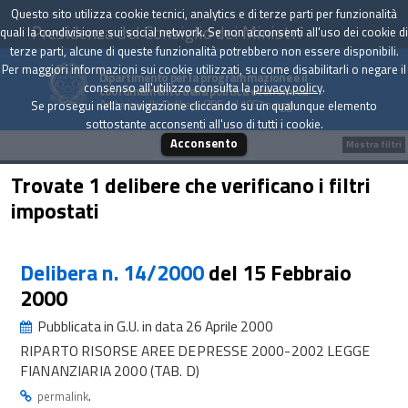
Questo sito utilizza cookie tecnici, analytics e di terze parti per funzionalità
Presidenza del Consiglio dei Ministri
quali la condivisione sui social network. Se non acconsenti all'uso dei cookie di
terze parti, alcune di queste funzionalità potrebbero non essere disponibili.
Per maggiori informazioni sui cookie utilizzati, su come disabilitarli o negare il
Dipartimento per la programmazione e il
consenso all'utilizzo consulta la
privacy policy
.
coordinamento della politica economica
Archivio delle Delibere CIPE dal 1967 a oggi
Se prosegui nella navigazione cliccando su un qualunque elemento
sottostante acconsenti all'uso di tutti i cookie.
Acconsento
Mostra filtri
Trovate 1 delibere che verificano i filtri
impostati
Delibera n. 14/2000
del 15 Febbraio
2000
Pubblicata in G.U. in data 26 Aprile 2000
RIPARTO RISORSE AREE DEPRESSE 2000-2002 LEGGE
FIANANZIARIA 2000 (TAB. D)
.
permalink