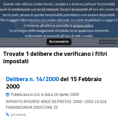
Questo sito utilizza cookie tecnici, analytics e di terze parti per funzionalità
Presidenza del Consiglio dei Ministri
quali la condivisione sui social network. Se non acconsenti all'uso dei cookie di
terze parti, alcune di queste funzionalità potrebbero non essere disponibili.
Per maggiori informazioni sui cookie utilizzati, su come disabilitarli o negare il
Dipartimento per la programmazione e il
consenso all'utilizzo consulta la
privacy policy
.
coordinamento della politica economica
Archivio delle Delibere CIPE dal 1967 a oggi
Se prosegui nella navigazione cliccando su un qualunque elemento
sottostante acconsenti all'uso di tutti i cookie.
Acconsento
Mostra filtri
Trovate 1 delibere che verificano i filtri
impostati
Delibera n. 14/2000
del 15 Febbraio
2000
Pubblicata in G.U. in data 26 Aprile 2000
RIPARTO RISORSE AREE DEPRESSE 2000-2002 LEGGE
FIANANZIARIA 2000 (TAB. D)
.
permalink