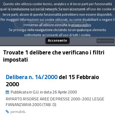
Questo sito utilizza cookie tecnici, analytics e di terze parti per funzionalità
Presidenza del Consiglio dei Ministri
quali la condivisione sui social network. Se non acconsenti all'uso dei cookie di
terze parti, alcune di queste funzionalità potrebbero non essere disponibili.
Per maggiori informazioni sui cookie utilizzati, su come disabilitarli o negare il
Dipartimento per la programmazione e il
consenso all'utilizzo consulta la
privacy policy
.
coordinamento della politica economica
Archivio delle Delibere CIPE dal 1967 a oggi
Se prosegui nella navigazione cliccando su un qualunque elemento
sottostante acconsenti all'uso di tutti i cookie.
Acconsento
Mostra filtri
Trovate 1 delibere che verificano i filtri
impostati
Delibera n. 14/2000
del 15 Febbraio
2000
Pubblicata in G.U. in data 26 Aprile 2000
RIPARTO RISORSE AREE DEPRESSE 2000-2002 LEGGE
FIANANZIARIA 2000 (TAB. D)
.
permalink