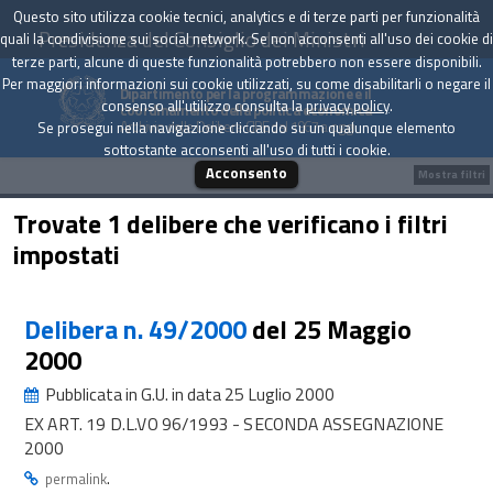
Questo sito utilizza cookie tecnici, analytics e di terze parti per funzionalità
Presidenza del Consiglio dei Ministri
quali la condivisione sui social network. Se non acconsenti all'uso dei cookie di
terze parti, alcune di queste funzionalità potrebbero non essere disponibili.
Per maggiori informazioni sui cookie utilizzati, su come disabilitarli o negare il
Dipartimento per la programmazione e il
consenso all'utilizzo consulta la
privacy policy
.
coordinamento della politica economica
Archivio delle Delibere CIPE dal 1967 a oggi
Se prosegui nella navigazione cliccando su un qualunque elemento
sottostante acconsenti all'uso di tutti i cookie.
Acconsento
Mostra filtri
Trovate 1 delibere che verificano i filtri
impostati
Delibera n. 49/2000
del 25 Maggio
2000
Pubblicata in G.U. in data 25 Luglio 2000
EX ART. 19 D.L.VO 96/1993 - SECONDA ASSEGNAZIONE
2000
.
permalink