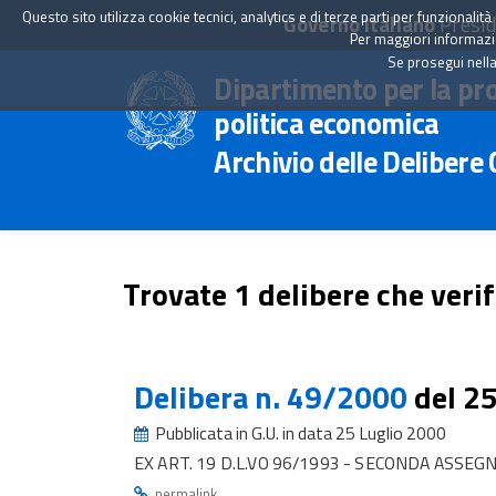
Questo sito utilizza cookie tecnici, analytics e di terze parti per funzionali
Governo Italiano
Presid
Per maggiori informazion
Se prosegui nella
Dipartimento per la pr
politica economica
Archivio delle Delibere
Trovate 1 delibere che verif
Delibera n. 49/2000
del 2
Pubblicata in G.U. in data 25 Luglio 2000
EX ART. 19 D.L.VO 96/1993 - SECONDA ASSEG
.
permalink