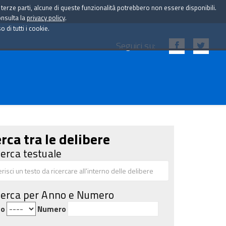
i terze parti, alcune di queste funzionalità potrebbero non essere disponibili.
onsulta la
privacy policy
.
di tutti i cookie.
Seguici su:
rca tra le delibere
cerca testuale
cerca per Anno e Numero
no
Numero