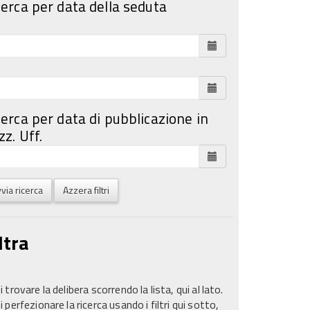
cerca per data della seduta
cerca per data di pubblicazione in
z. Uff.
via ricerca
Azzera filtri
ltra
 trovare la delibera scorrendo la lista, qui al lato.
 perfezionare la ricerca usando i filtri qui sotto,