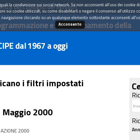
tà quali la condivisione sui social network. Se non acconsenti all'uso dei cookie d
enza del Consiglio dei Ministri
i sui cookie utilizzati, su come disabilitarli o negare il consenso all'utilizzo c
 navigazione cliccando su un qualunque elemento sottostante acconsenti all'uso 
ogrammazione e il coordinamento della
Acconsento
 CIPE dal 1967 a oggi
icano i filtri impostati
Ce
Ri
5 Maggio 2000
Ri
An
NAZIONE 2000