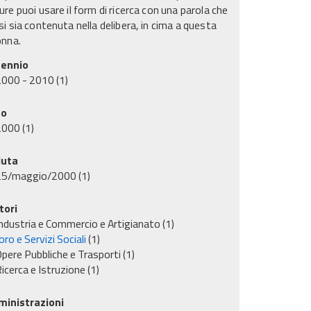
re puoi usare il form di ricerca con una parola che
i sia contenuta nella delibera, in cima a questa
onna.
ennio
2000 - 2010
(1)
no
2000
(1)
uta
25/maggio/2000
(1)
tori
ndustria e Commercio e Artigianato
(1)
ro e Servizi Sociali
(1)
pere Pubbliche e Trasporti
(1)
icerca e Istruzione
(1)
inistrazioni