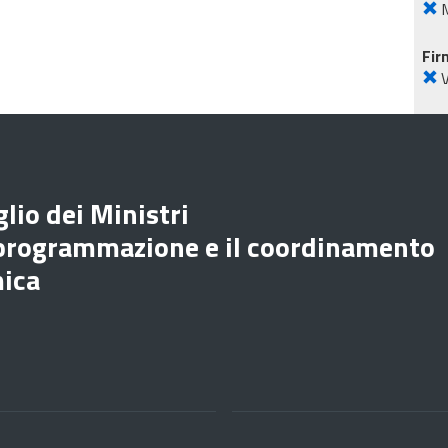
M
Fir
lio dei Ministri
 programmazione e il coordinamento
mica