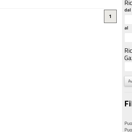
Ri
dal
1
al
Ri
Gaz
Av
Fi
Puoi
Puoi