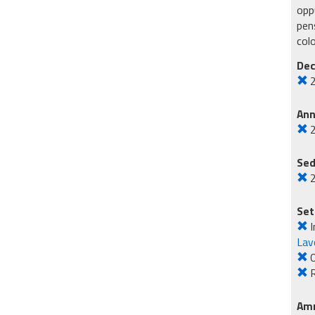
oppu
pens
col
Dec
An
Sed
Set
I
Lavo
O
R
Amm