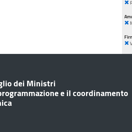
R
Amm
M
Fir
lio dei Ministri
 programmazione e il coordinamento
mica