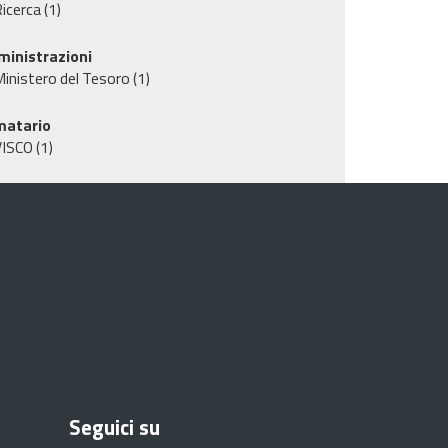
icerca
(1)
inistrazioni
inistero del Tesoro
(1)
matario
VISCO
(1)
Seguici su