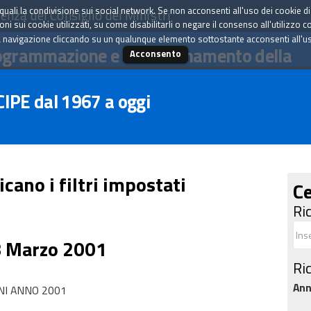
tà quali la condivisione sui social network. Se non acconsenti all'uso dei cookie d
enza del Consiglio dei Ministri
i sui cookie utilizzati, su come disabilitarli o negare il consenso all'utilizzo c
 navigazione cliccando su un qualunque elemento sottostante acconsenti all'uso 
ogrammazione e il coordinamento della
Acconsento
 CIPE dal 1967 a oggi
icano i filtri impostati
Ce
Ri
8 Marzo 2001
Ri
An
NI ANNO 2001