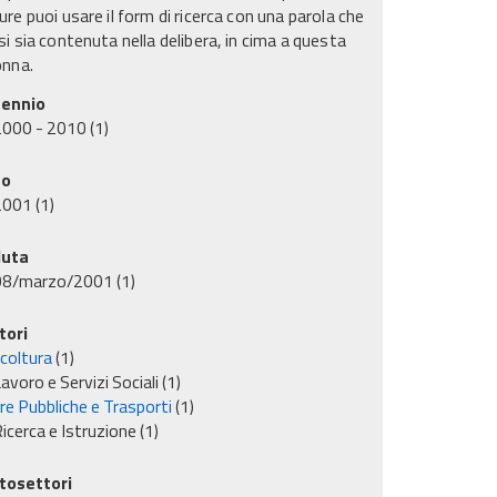
re puoi usare il form di ricerca con una parola che
i sia contenuta nella delibera, in cima a questa
onna.
ennio
2000 - 2010
(1)
no
2001
(1)
uta
08/marzo/2001
(1)
tori
icoltura
(1)
avoro e Servizi Sociali
(1)
re Pubbliche e Trasporti
(1)
icerca e Istruzione
(1)
tosettori