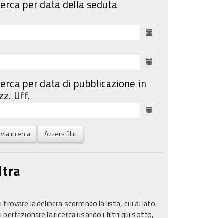
cerca per data della seduta
cerca per data di pubblicazione in
z. Uff.
via ricerca
Azzera filtri
ltra
 trovare la delibera scorrendo la lista, qui al lato.
 perfezionare la ricerca usando i filtri qui sotto,