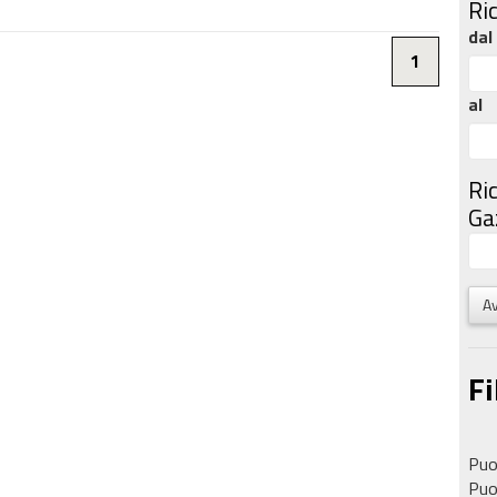
Ri
dal
1
al
Ri
Gaz
Av
Fi
Puoi
Puoi