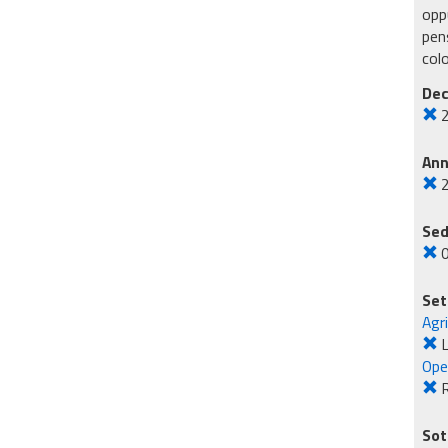
oppu
pens
col
Dec
An
Sed
Set
Agr
L
Ope
R
Sot