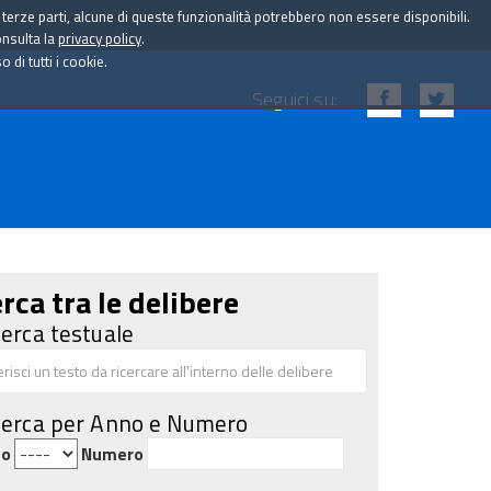
i terze parti, alcune di queste funzionalità potrebbero non essere disponibili.
onsulta la
privacy policy
.
di tutti i cookie.
Seguici su:
rca tra le delibere
cerca testuale
cerca per Anno e Numero
no
Numero