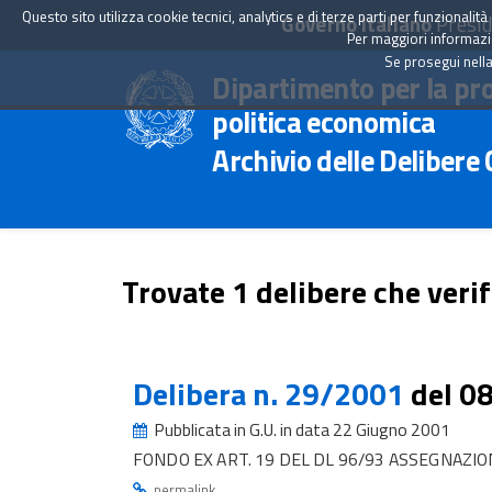
Questo sito utilizza cookie tecnici, analytics e di terze parti per funzionali
Governo Italiano
Presid
Per maggiori informazion
Se prosegui nella
Dipartimento per la pr
politica economica
Archivio delle Delibere
Trovate 1 delibere che verif
Delibera n. 29/2001
del 0
Pubblicata in G.U. in data 22 Giugno 2001
FONDO EX ART. 19 DEL DL 96/93 ASSEGNAZIO
.
permalink