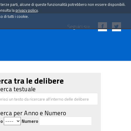
i terze parti, alcune di queste funzionalità potrebbero non essere disponibili.
onsulta la
privacy policy
.
di tutti i cookie.
Seguici su:
rca tra le delibere
cerca testuale
cerca per Anno e Numero
no
Numero