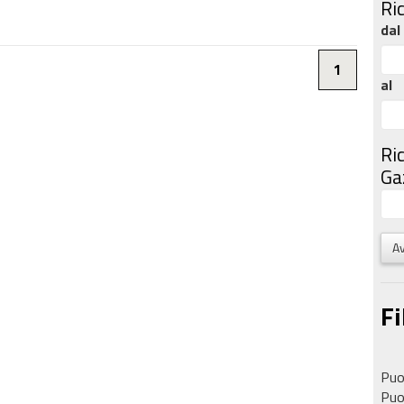
Ri
dal
1
al
Ri
Gaz
Av
Fi
Puoi
Puoi