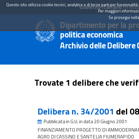
Questo sito utilizza cookie tecnici, analytics e di terze parti per funzionali
Governo Italiano
Presid
Per maggiori informazion
Se prosegui nella
Dipartimento per la pr
politica economica
Archivio delle Delibere
Trovate 1 delibere che verif
Delibera n. 34/2001
del 0
Pubblicata in G.U. in data 20 Giugno 2001
FINANZIAMENTO PROGETTO DI AMMODERNAME
AGRO DI CASSINO E SANTELIA FIUMERAPIDO