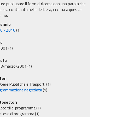
re puoi usare il form di ricerca con una parola che
i sia contenuta nella delibera, in cima a questa
onna.
ennio
0 - 2010
(1)
no
2001
(1)
uta
08/marzo/2001
(1)
tori
pere Pubbliche e Trasporti
(1)
grammazione negoziata
(1)
tosettori
ccordi di programma
(1)
ntese di programma
(1)