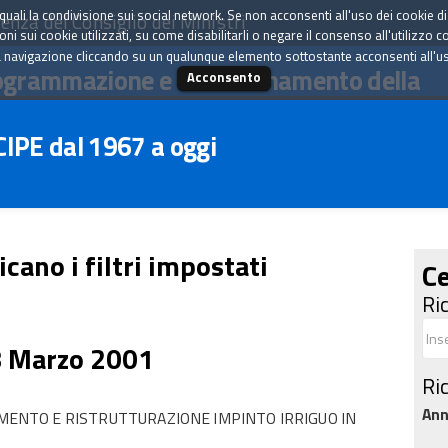
tà quali la condivisione sui social network. Se non acconsenti all'uso dei cookie d
enza del Consiglio dei Ministri
i sui cookie utilizzati, su come disabilitarli o negare il consenso all'utilizzo c
 navigazione cliccando su un qualunque elemento sottostante acconsenti all'uso 
ogrammazione e il coordinamento della
Acconsento
 CIPE dal 1967 a oggi
icano i filtri impostati
Ce
Ri
8 Marzo 2001
Ri
An
NTO E RISTRUTTURAZIONE IMPINTO IRRIGUO IN