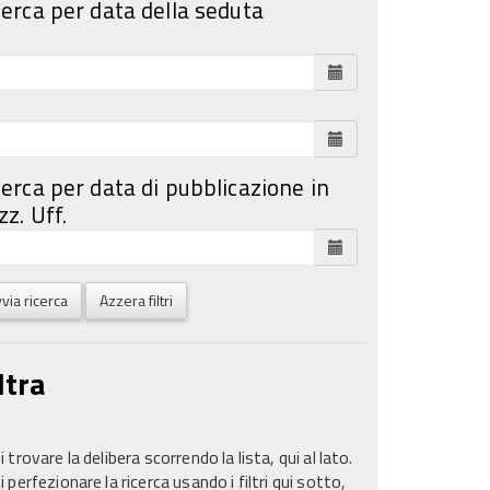
cerca per data della seduta
cerca per data di pubblicazione in
z. Uff.
via ricerca
Azzera filtri
ltra
 trovare la delibera scorrendo la lista, qui al lato.
 perfezionare la ricerca usando i filtri qui sotto,