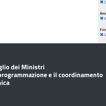
O
Amm
M
Fir
lio dei Ministri
 programmazione e il coordinamento
mica