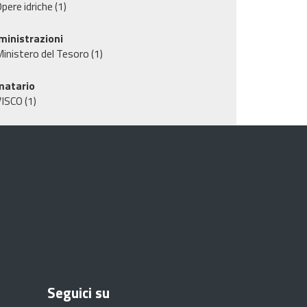
pere idriche
(1)
inistrazioni
inistero del Tesoro
(1)
matario
VISCO
(1)
Seguici su