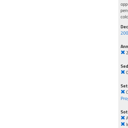
oppu
pens
col
Dec
200
An
Sed
Set
O
Pro
Sot
A
I