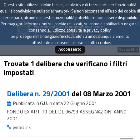
Questo sito utilizza cookie tecnici, analytics e di terze parti per funzionalità
Presidenza del Consiglio dei Ministri
quali la condivisione sui social network. Se non acconsenti all'uso dei cookie di
terze parti, alcune di queste funzionalità potrebbero non essere disponibili.
Per maggiori informazioni sui cookie utilizzati, su come disabilitarli o negare il
Dipartimento per la programmazione e il
consenso all'utilizzo consulta la
privacy policy
.
coordinamento della politica economica
Archivio delle Delibere CIPE dal 1967 a oggi
Se prosegui nella navigazione cliccando su un qualunque elemento
sottostante acconsenti all'uso di tutti i cookie.
Acconsento
Mostra filtri
Trovate 1 delibere che verificano i filtri
impostati
Delibera n. 29/2001
del 08 Marzo 2001
Pubblicata in G.U. in data 22 Giugno 2001
FONDO EX ART. 19 DEL DL 96/93 ASSEGNAZIONI ANNO
2001
.
permalink