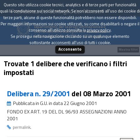
Questo sito utilizza cookie tecnici, analytics e di terze parti per funzionalità
Presidenza del Consiglio dei Ministri
quali la condivisione sui social network. Se non acconsenti all'uso dei cookie di
terze parti, alcune di queste funzionalità potrebbero non essere disponibili.
Per maggiori informazioni sui cookie utilizzati, su come disabilitarli o negare il
Dipartimento per la programmazione e il
consenso all'utilizzo consulta la
privacy policy
.
coordinamento della politica economica
Archivio delle Delibere CIPE dal 1967 a oggi
Se prosegui nella navigazione cliccando su un qualunque elemento
sottostante acconsenti all'uso di tutti i cookie.
Acconsento
Mostra filtri
Trovate 1 delibere che verificano i filtri
impostati
Delibera n. 29/2001
del 08 Marzo 2001
Pubblicata in G.U. in data 22 Giugno 2001
FONDO EX ART. 19 DEL DL 96/93 ASSEGNAZIONI ANNO
2001
.
permalink