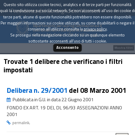
Questo sito utilizza cookie tecnici, analytics e di terze parti per funzionalità
Presidenza del Consiglio dei Ministri
quali la condivisione sui social network. Se non acconsenti all'uso dei cookie di
terze parti, alcune di queste funzionalità potrebbero non essere disponibili.
Per maggiori informazioni sui cookie utilizzati, su come disabilitarli o negare il
Dipartimento per la programmazione e il
consenso all'utilizzo consulta la
privacy policy
.
coordinamento della politica economica
Archivio delle Delibere CIPE dal 1967 a oggi
Se prosegui nella navigazione cliccando su un qualunque elemento
sottostante acconsenti all'uso di tutti i cookie.
Acconsento
Mostra filtri
Trovate 1 delibere che verificano i filtri
impostati
Delibera n. 29/2001
del 08 Marzo 2001
Pubblicata in G.U. in data 22 Giugno 2001
FONDO EX ART. 19 DEL DL 96/93 ASSEGNAZIONI ANNO
2001
.
permalink