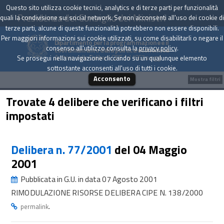
Questo sito utilizza cookie tecnici, analytics e di terze parti per funzionalità
Presidenza del Consiglio dei Ministri
quali la condivisione sui social network. Se non acconsenti all'uso dei cookie di
terze parti, alcune di queste funzionalità potrebbero non essere disponibili.
Per maggiori informazioni sui cookie utilizzati, su come disabilitarli o negare il
Dipartimento per la programmazione e il
consenso all'utilizzo consulta la
privacy policy
.
coordinamento della politica economica
Archivio delle Delibere CIPE dal 1967 a oggi
Se prosegui nella navigazione cliccando su un qualunque elemento
sottostante acconsenti all'uso di tutti i cookie.
Acconsento
Mostra filtri
Trovate 4 delibere che verificano i filtri
impostati
Delibera n. 77/2001
del 04 Maggio
2001
Pubblicata in G.U. in data 07 Agosto 2001
RIMODULAZIONE RISORSE DELIBERA CIPE N. 138/2000
.
permalink