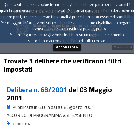
Questo sito utilizza cookie tecnici, analytics e di terze parti per funzionalità
Presidenza del Consiglio dei Ministri
quali la condivisione sui social network. Se non acconsenti all'uso dei cookie di
terze parti, alcune di queste funzionalità potrebbero non essere disponibili.
Per maggiori informazioni sui cookie utilizzati, su come disabilitarli o negare il
Dipartimento per la programmazione e il
consenso all'utilizzo consulta la
privacy policy
.
coordinamento della politica economica
Archivio delle Delibere CIPE dal 1967 a oggi
Se prosegui nella navigazione cliccando su un qualunque elemento
sottostante acconsenti all'uso di tutti i cookie.
Acconsento
Mostra filtri
Trovate 3 delibere che verificano i filtri
impostati
Delibera n. 68/2001
del 03 Maggio
2001
Pubblicata in G.U. in data 08 Agosto 2001
ACCORDO DI PROGRAMMA VAL BASENTO
.
permalink