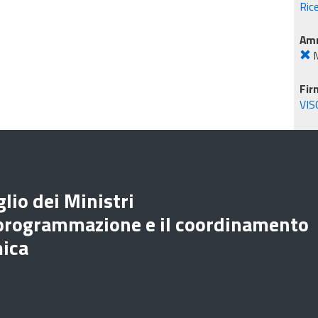
Ric
Amm
M
Fir
VIS
lio dei Ministri
 programmazione e il coordinamento
mica