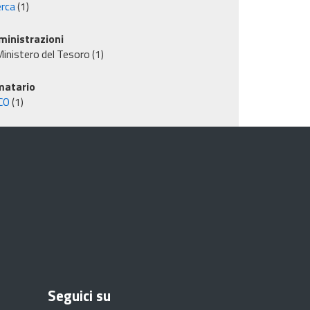
erca
(1)
inistrazioni
inistero del Tesoro
(1)
matario
CO
(1)
Seguici su