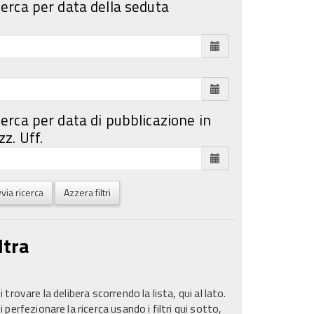
cerca per data della seduta
cerca per data di pubblicazione in
z. Uff.
via ricerca
Azzera filtri
ltra
 trovare la delibera scorrendo la lista, qui al lato.
 perfezionare la ricerca usando i filtri qui sotto,