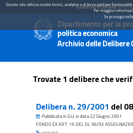
Questo sito utilizza cookie tecnici, analytics e di terze parti per funzionali
Governo Italiano
Presid
Per maggiori informazion
Se prosegui nella
Dipartimento per la pr
politica economica
Archivio delle Delibere
Trovate 1 delibere che verif
Delibera n. 29/2001
del 0
Pubblicata in G.U. in data 22 Giugno 2001
FONDO EX ART. 19 DEL DL 96/93 ASSEGNAZIO
.
permalink