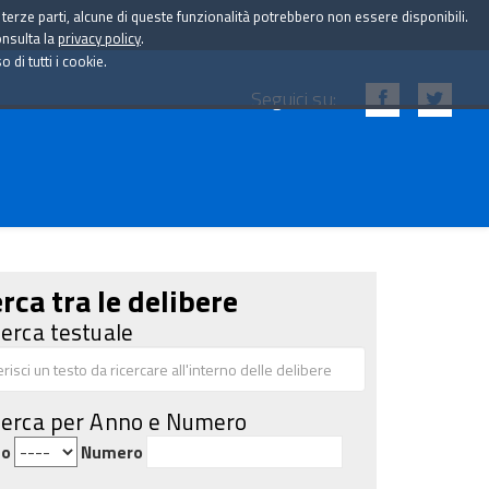
i terze parti, alcune di queste funzionalità potrebbero non essere disponibili.
onsulta la
privacy policy
.
di tutti i cookie.
Seguici su:
rca tra le delibere
cerca testuale
cerca per Anno e Numero
no
Numero