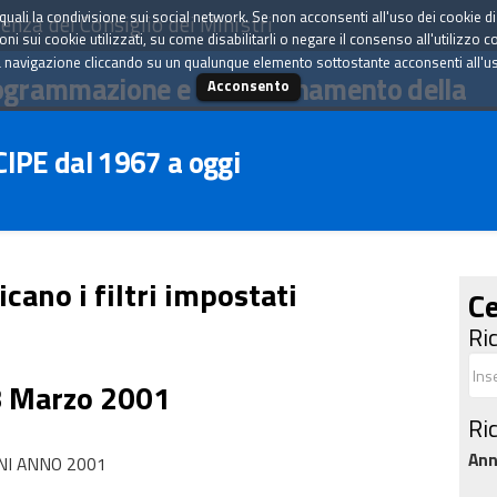
tà quali la condivisione sui social network. Se non acconsenti all'uso dei cookie d
enza del Consiglio dei Ministri
i sui cookie utilizzati, su come disabilitarli o negare il consenso all'utilizzo c
 navigazione cliccando su un qualunque elemento sottostante acconsenti all'uso 
ogrammazione e il coordinamento della
Acconsento
 CIPE dal 1967 a oggi
icano i filtri impostati
Ce
Ri
8 Marzo 2001
Ri
An
NI ANNO 2001