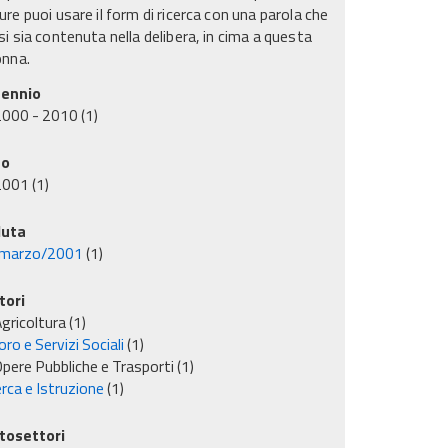
re puoi usare il form di ricerca con una parola che
i sia contenuta nella delibera, in cima a questa
onna.
ennio
2000 - 2010
(1)
no
2001
(1)
uta
marzo/2001
(1)
tori
gricoltura
(1)
ro e Servizi Sociali
(1)
pere Pubbliche e Trasporti
(1)
rca e Istruzione
(1)
tosettori