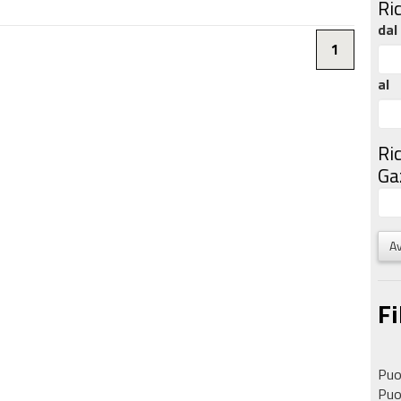
Ri
dal
1
al
Ri
Gaz
Av
Fi
Puoi
Puoi