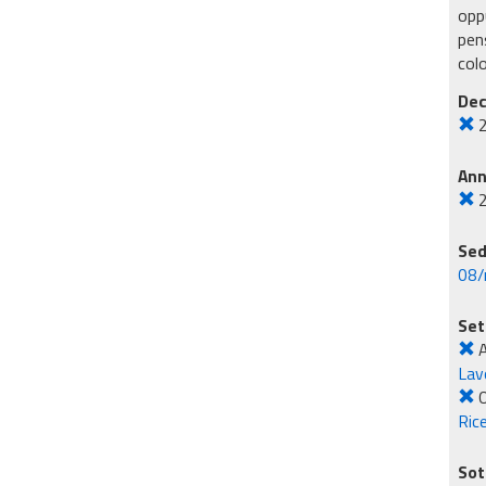
oppu
pens
col
Dec
An
Sed
08/
Set
A
Lavo
O
Rice
Sot