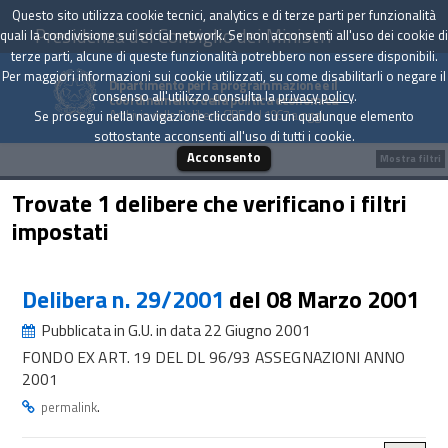
Questo sito utilizza cookie tecnici, analytics e di terze parti per funzionalità
Presidenza del Consiglio dei Ministri
quali la condivisione sui social network. Se non acconsenti all'uso dei cookie di
terze parti, alcune di queste funzionalità potrebbero non essere disponibili.
Per maggiori informazioni sui cookie utilizzati, su come disabilitarli o negare il
Dipartimento per la programmazione e il
consenso all'utilizzo consulta la
privacy policy
.
coordinamento della politica economica
Archivio delle Delibere CIPE dal 1967 a oggi
Se prosegui nella navigazione cliccando su un qualunque elemento
sottostante acconsenti all'uso di tutti i cookie.
Acconsento
Mostra filtri
Trovate 1 delibere che verificano i filtri
impostati
Delibera n. 29/2001
del 08 Marzo 2001
Pubblicata in G.U. in data 22 Giugno 2001
FONDO EX ART. 19 DEL DL 96/93 ASSEGNAZIONI ANNO
2001
.
permalink