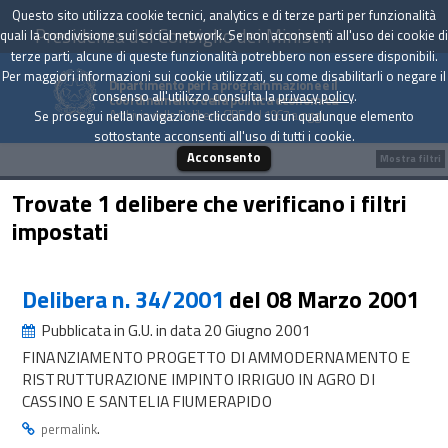
Questo sito utilizza cookie tecnici, analytics e di terze parti per funzionalità
Presidenza del Consiglio dei Ministri
quali la condivisione sui social network. Se non acconsenti all'uso dei cookie di
terze parti, alcune di queste funzionalità potrebbero non essere disponibili.
Per maggiori informazioni sui cookie utilizzati, su come disabilitarli o negare il
Dipartimento per la programmazione e il
consenso all'utilizzo consulta la
privacy policy
.
coordinamento della politica economica
Archivio delle Delibere CIPE dal 1967 a oggi
Se prosegui nella navigazione cliccando su un qualunque elemento
sottostante acconsenti all'uso di tutti i cookie.
Acconsento
Mostra filtri
Trovate 1 delibere che verificano i filtri
impostati
Delibera n. 34/2001
del 08 Marzo 2001
Pubblicata in G.U. in data 20 Giugno 2001
FINANZIAMENTO PROGETTO DI AMMODERNAMENTO E
RISTRUTTURAZIONE IMPINTO IRRIGUO IN AGRO DI
CASSINO E SANTELIA FIUMERAPIDO
.
permalink