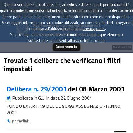
Questo sito utilizza cookie tecnici, analytics e di terze parti per funzionalità
Presidenza del Consiglio dei Ministri
quali la condivisione sui social network. Se non acconsenti all'uso dei cookie di
terze parti, alcune di queste funzionalità potrebbero non essere disponibili.
Per maggiori informazioni sui cookie utilizzati, su come disabilitarli o negare il
Dipartimento per la programmazione e il
consenso all'utilizzo consulta la
privacy policy
.
coordinamento della politica economica
Archivio delle Delibere CIPE dal 1967 a oggi
Se prosegui nella navigazione cliccando su un qualunque elemento
sottostante acconsenti all'uso di tutti i cookie.
Acconsento
Mostra filtri
Trovate 1 delibere che verificano i filtri
impostati
Delibera n. 29/2001
del 08 Marzo 2001
Pubblicata in G.U. in data 22 Giugno 2001
FONDO EX ART. 19 DEL DL 96/93 ASSEGNAZIONI ANNO
2001
.
permalink