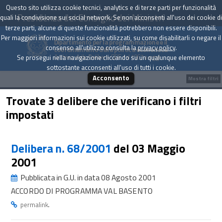
Questo sito utilizza cookie tecnici, analytics e di terze parti per funzionalità
Presidenza del Consiglio dei Ministri
quali la condivisione sui social network. Se non acconsenti all'uso dei cookie di
terze parti, alcune di queste funzionalità potrebbero non essere disponibili.
Per maggiori informazioni sui cookie utilizzati, su come disabilitarli o negare il
Dipartimento per la programmazione e il
consenso all'utilizzo consulta la
privacy policy
.
coordinamento della politica economica
Archivio delle Delibere CIPE dal 1967 a oggi
Se prosegui nella navigazione cliccando su un qualunque elemento
sottostante acconsenti all'uso di tutti i cookie.
Acconsento
Mostra filtri
Trovate 3 delibere che verificano i filtri
impostati
Delibera n. 68/2001
del 03 Maggio
2001
Pubblicata in G.U. in data 08 Agosto 2001
ACCORDO DI PROGRAMMA VAL BASENTO
.
permalink