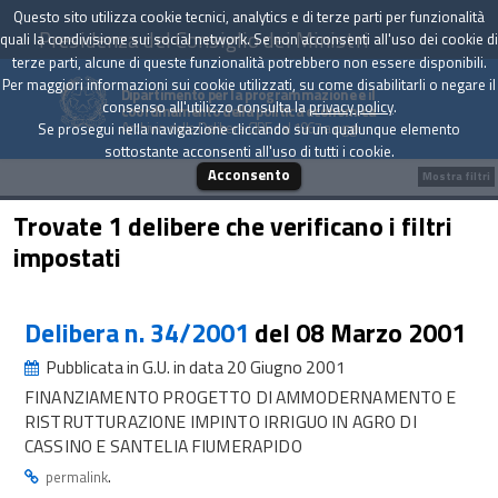
Questo sito utilizza cookie tecnici, analytics e di terze parti per funzionalità
Presidenza del Consiglio dei Ministri
quali la condivisione sui social network. Se non acconsenti all'uso dei cookie di
terze parti, alcune di queste funzionalità potrebbero non essere disponibili.
Per maggiori informazioni sui cookie utilizzati, su come disabilitarli o negare il
Dipartimento per la programmazione e il
consenso all'utilizzo consulta la
privacy policy
.
coordinamento della politica economica
Archivio delle Delibere CIPE dal 1967 a oggi
Se prosegui nella navigazione cliccando su un qualunque elemento
sottostante acconsenti all'uso di tutti i cookie.
Acconsento
Mostra filtri
Trovate 1 delibere che verificano i filtri
impostati
Delibera n. 34/2001
del 08 Marzo 2001
Pubblicata in G.U. in data 20 Giugno 2001
FINANZIAMENTO PROGETTO DI AMMODERNAMENTO E
RISTRUTTURAZIONE IMPINTO IRRIGUO IN AGRO DI
CASSINO E SANTELIA FIUMERAPIDO
.
permalink