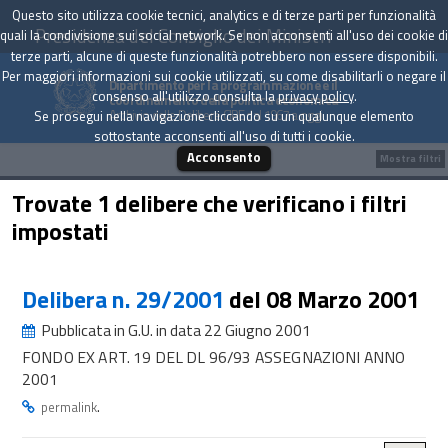
Questo sito utilizza cookie tecnici, analytics e di terze parti per funzionalità
Presidenza del Consiglio dei Ministri
quali la condivisione sui social network. Se non acconsenti all'uso dei cookie di
terze parti, alcune di queste funzionalità potrebbero non essere disponibili.
Per maggiori informazioni sui cookie utilizzati, su come disabilitarli o negare il
Dipartimento per la programmazione e il
consenso all'utilizzo consulta la
privacy policy
.
coordinamento della politica economica
Archivio delle Delibere CIPE dal 1967 a oggi
Se prosegui nella navigazione cliccando su un qualunque elemento
sottostante acconsenti all'uso di tutti i cookie.
Acconsento
Mostra filtri
Trovate 1 delibere che verificano i filtri
impostati
Delibera n. 29/2001
del 08 Marzo 2001
Pubblicata in G.U. in data 22 Giugno 2001
FONDO EX ART. 19 DEL DL 96/93 ASSEGNAZIONI ANNO
2001
.
permalink