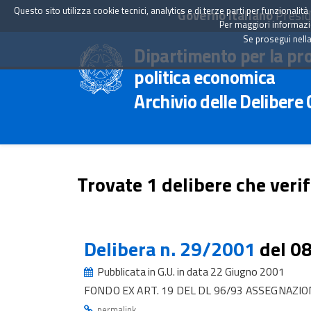
Questo sito utilizza cookie tecnici, analytics e di terze parti per funzionali
Governo Italiano
Presid
Per maggiori informazion
Se prosegui nella
Dipartimento per la pr
politica economica
Archivio delle Delibere
Trovate 1 delibere che verif
Delibera n. 29/2001
del 0
Pubblicata in G.U. in data 22 Giugno 2001
FONDO EX ART. 19 DEL DL 96/93 ASSEGNAZIO
.
permalink