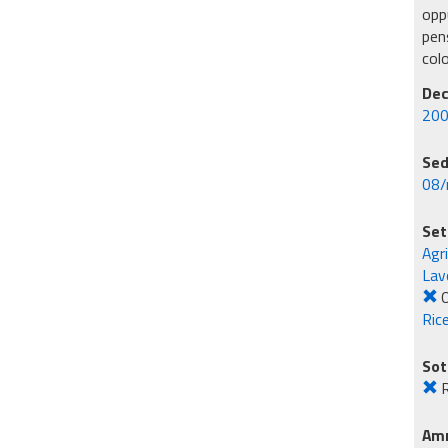
oppu
pens
col
Dec
200
Sed
08/
Set
Agr
Lavo
O
Rice
Sot
R
Amm