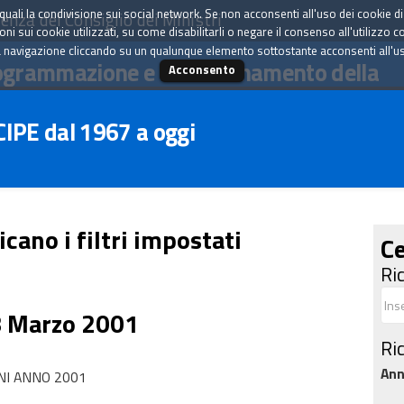
tà quali la condivisione sui social network. Se non acconsenti all'uso dei cookie d
enza del Consiglio dei Ministri
i sui cookie utilizzati, su come disabilitarli o negare il consenso all'utilizzo c
 navigazione cliccando su un qualunque elemento sottostante acconsenti all'uso 
ogrammazione e il coordinamento della
Acconsento
 CIPE dal 1967 a oggi
icano i filtri impostati
Ce
Ri
8 Marzo 2001
Ri
An
NI ANNO 2001