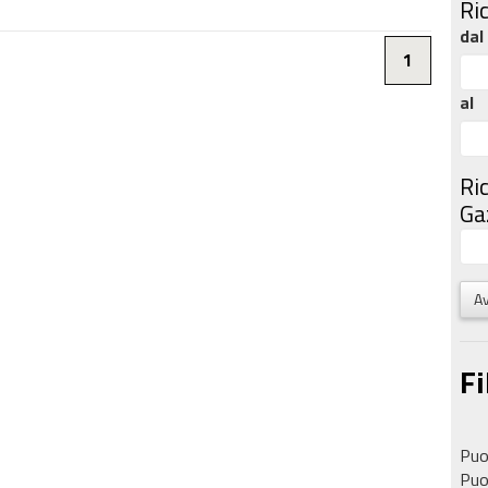
Ri
dal
1
al
Ri
Gaz
Av
Fi
Puoi
Puoi