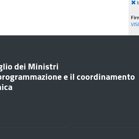
M
Fir
VIS
lio dei Ministri
 programmazione e il coordinamento
mica