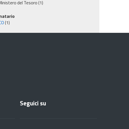
inistero del Tesoro
(1)
matario
CO
(1)
Seguici su