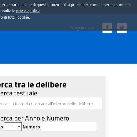
i terze parti, alcune di queste funzionalità potrebbero non essere disponibili.
onsulta la
privacy policy
.
di tutti i cookie.
Seguici su:
rca tra le delibere
cerca testuale
cerca per Anno e Numero
no
Numero