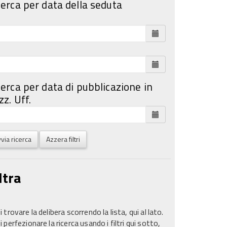
cerca per data della seduta
cerca per data di pubblicazione in
z. Uff.
via ricerca
Azzera filtri
ltra
 trovare la delibera scorrendo la lista, qui al lato.
 perfezionare la ricerca usando i filtri qui sotto,