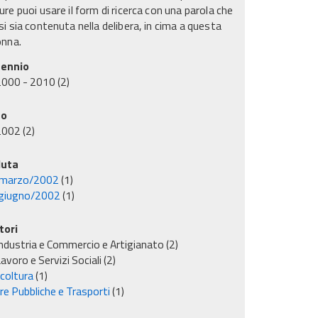
re puoi usare il form di ricerca con una parola che
i sia contenuta nella delibera, in cima a questa
onna.
ennio
2000 - 2010
(2)
no
2002
(2)
uta
marzo/2002
(1)
giugno/2002
(1)
tori
ndustria e Commercio e Artigianato
(2)
avoro e Servizi Sociali
(2)
icoltura
(1)
re Pubbliche e Trasporti
(1)