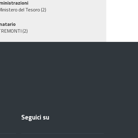
inistrazioni
inistero del Tesoro
(2)
matario
TREMONTI
(2)
Seguici su