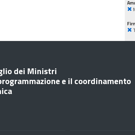
Amm
M
Fir
lio dei Ministri
 programmazione e il coordinamento
mica