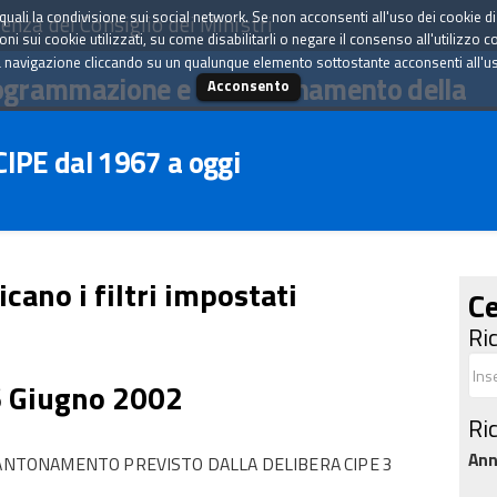
tà quali la condivisione sui social network. Se non acconsenti all'uso dei cookie d
enza del Consiglio dei Ministri
i sui cookie utilizzati, su come disabilitarli o negare il consenso all'utilizzo c
 navigazione cliccando su un qualunque elemento sottostante acconsenti all'uso 
ogrammazione e il coordinamento della
Acconsento
 CIPE dal 1967 a oggi
icano i filtri impostati
Ce
Ri
6 Giugno 2002
Ri
An
CCANTONAMENTO PREVISTO DALLA DELIBERA CIPE 3