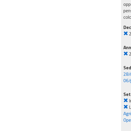
oppu
pens
col
Dec
An
Sed
28/
06/
Set
I
L
Agr
Ope