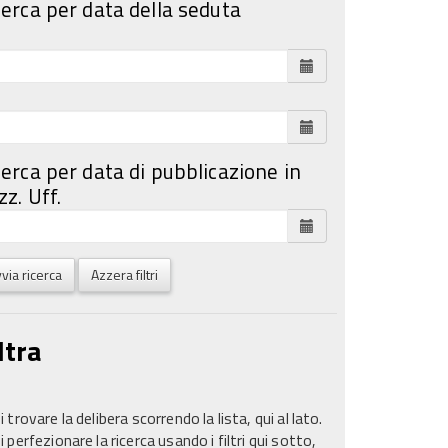
cerca per data della seduta
cerca per data di pubblicazione in
z. Uff.
via ricerca
Azzera filtri
ltra
 trovare la delibera scorrendo la lista, qui al lato.
 perfezionare la ricerca usando i filtri qui sotto,