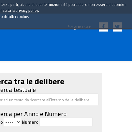
i terze parti, alcune di queste funzionalità potrebbero non essere disponibili.
onsulta la
privacy policy
.
di tutti i cookie.
Seguici su:
rca tra le delibere
cerca testuale
cerca per Anno e Numero
no
Numero