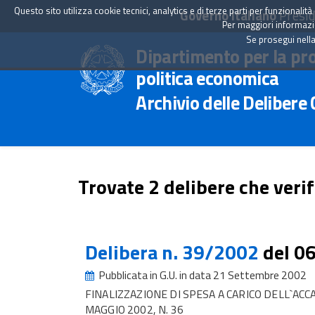
Questo sito utilizza cookie tecnici, analytics e di terze parti per funzionali
Governo Italiano
Presid
Per maggiori informazion
Se prosegui nella
Dipartimento per la pr
politica economica
Archivio delle Delibere
Trovate 2 delibere che verif
Delibera n. 39/2002
del 0
Pubblicata in G.U. in data 21 Settembre 2002
FINALIZZAZIONE DI SPESA A CARICO DELL`A
MAGGIO 2002, N. 36