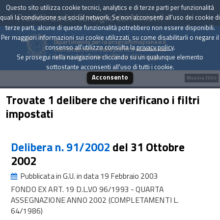
Questo sito utilizza cookie tecnici, analytics e di terze parti per funzionalità
Presidenza del Consiglio dei Ministri
quali la condivisione sui social network. Se non acconsenti all'uso dei cookie di
terze parti, alcune di queste funzionalità potrebbero non essere disponibili.
Per maggiori informazioni sui cookie utilizzati, su come disabilitarli o negare il
Dipartimento per la programmazione e il
consenso all'utilizzo consulta la
privacy policy
.
coordinamento della politica economica
Archivio delle Delibere CIPE dal 1967 a oggi
Se prosegui nella navigazione cliccando su un qualunque elemento
sottostante acconsenti all'uso di tutti i cookie.
Acconsento
Mostra filtri
Trovate 1 delibere che verificano i filtri
impostati
Delibera n. 91/2002
del 31 Ottobre
2002
Pubblicata in G.U. in data 19 Febbraio 2003
FONDO EX ART. 19 D.L.VO 96/1993 - QUARTA
ASSEGNAZIONE ANNO 2002 (COMPLETAMENTI L.
64/1986)