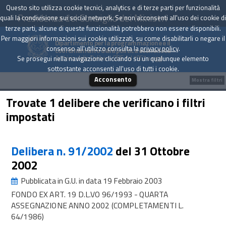
Questo sito utilizza cookie tecnici, analytics e di terze parti per funzionalità
Presidenza del Consiglio dei Ministri
quali la condivisione sui social network. Se non acconsenti all'uso dei cookie di
terze parti, alcune di queste funzionalità potrebbero non essere disponibili.
Per maggiori informazioni sui cookie utilizzati, su come disabilitarli o negare il
Dipartimento per la programmazione e il
consenso all'utilizzo consulta la
privacy policy
.
coordinamento della politica economica
Archivio delle Delibere CIPE dal 1967 a oggi
Se prosegui nella navigazione cliccando su un qualunque elemento
sottostante acconsenti all'uso di tutti i cookie.
Acconsento
Mostra filtri
Trovate 1 delibere che verificano i filtri
impostati
Delibera n. 91/2002
del 31 Ottobre
2002
Pubblicata in G.U. in data 19 Febbraio 2003
FONDO EX ART. 19 D.L.VO 96/1993 - QUARTA
ASSEGNAZIONE ANNO 2002 (COMPLETAMENTI L.
64/1986)