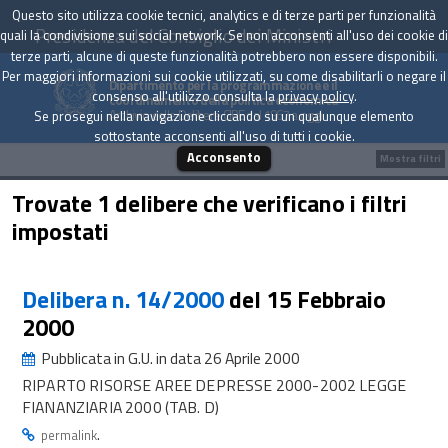
Questo sito utilizza cookie tecnici, analytics e di terze parti per funzionalità
Presidenza del Consiglio dei Ministri
quali la condivisione sui social network. Se non acconsenti all'uso dei cookie di
terze parti, alcune di queste funzionalità potrebbero non essere disponibili.
Per maggiori informazioni sui cookie utilizzati, su come disabilitarli o negare il
Dipartimento per la programmazione e il
consenso all'utilizzo consulta la
privacy policy
.
coordinamento della politica economica
Archivio delle Delibere CIPE dal 1967 a oggi
Se prosegui nella navigazione cliccando su un qualunque elemento
sottostante acconsenti all'uso di tutti i cookie.
Acconsento
Mostra filtri
Trovate 1 delibere che verificano i filtri
impostati
Delibera n. 14/2000
del 15 Febbraio
2000
Pubblicata in G.U. in data 26 Aprile 2000
RIPARTO RISORSE AREE DEPRESSE 2000-2002 LEGGE
FIANANZIARIA 2000 (TAB. D)
.
permalink