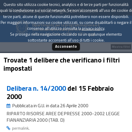
Questo sito utilizza cookie tecnici, analytics e di terze parti per funzionalità
Presidenza del Consiglio dei Ministri
quali la condivisione sui social network. Se non acconsenti all'uso dei cookie di
terze parti, alcune di queste funzionalità potrebbero non essere disponibili.
Per maggiori informazioni sui cookie utilizzati, su come disabilitarli o negare il
Dipartimento per la programmazione e il
consenso all'utilizzo consulta la
privacy policy
.
coordinamento della politica economica
Archivio delle Delibere CIPE dal 1967 a oggi
Se prosegui nella navigazione cliccando su un qualunque elemento
sottostante acconsenti all'uso di tutti i cookie.
Acconsento
Mostra filtri
Trovate 1 delibere che verificano i filtri
impostati
Delibera n. 14/2000
del 15 Febbraio
2000
Pubblicata in G.U. in data 26 Aprile 2000
RIPARTO RISORSE AREE DEPRESSE 2000-2002 LEGGE
FIANANZIARIA 2000 (TAB. D)
.
permalink