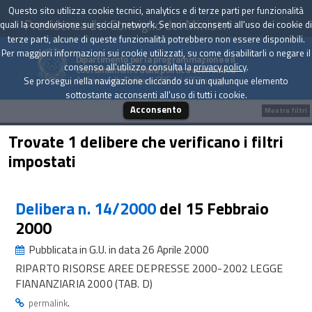
Questo sito utilizza cookie tecnici, analytics e di terze parti per funzionalità
Presidenza del Consiglio dei Ministri
quali la condivisione sui social network. Se non acconsenti all'uso dei cookie di
terze parti, alcune di queste funzionalità potrebbero non essere disponibili.
Per maggiori informazioni sui cookie utilizzati, su come disabilitarli o negare il
Dipartimento per la programmazione e il
consenso all'utilizzo consulta la
privacy policy
.
coordinamento della politica economica
Archivio delle Delibere CIPE dal 1967 a oggi
Se prosegui nella navigazione cliccando su un qualunque elemento
sottostante acconsenti all'uso di tutti i cookie.
Acconsento
Mostra filtri
Trovate 1 delibere che verificano i filtri
impostati
Delibera n. 14/2000
del 15 Febbraio
2000
Pubblicata in G.U. in data 26 Aprile 2000
RIPARTO RISORSE AREE DEPRESSE 2000-2002 LEGGE
FIANANZIARIA 2000 (TAB. D)
.
permalink