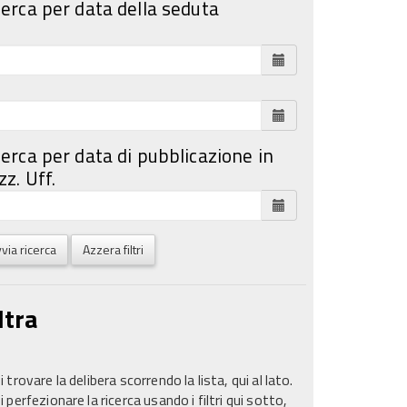
cerca per data della seduta
cerca per data di pubblicazione in
z. Uff.
via ricerca
Azzera filtri
ltra
 trovare la delibera scorrendo la lista, qui al lato.
 perfezionare la ricerca usando i filtri qui sotto,