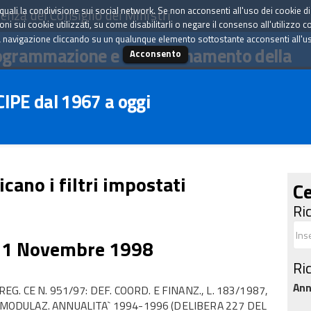
tà quali la condivisione sui social network. Se non acconsenti all'uso dei cookie d
enza del Consiglio dei Ministri
i sui cookie utilizzati, su come disabilitarli o negare il consenso all'utilizzo c
 navigazione cliccando su un qualunque elemento sottostante acconsenti all'uso 
ogrammazione e il coordinamento della
Acconsento
 CIPE dal 1967 a oggi
icano i filtri impostati
Ce
Ri
11 Novembre 1998
Ri
An
EG. CE N. 951/97: DEF. COORD. E FINANZ., L. 183/1987,
RIMODULAZ. ANNUALITA` 1994-1996 (DELIBERA 227 DEL