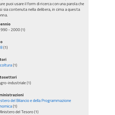
re puoi usare il form di ricerca con una parola che
i sia contenuta nella delibera, in cima a questa
onna.
ennio
1990 - 2000
(1)
no
98
(1)
tori
icoltura
(1)
tosettori
gro-industriale
(1)
inistrazioni
istero del Bilancio e della Programmazione
nomica
(1)
inistero del Tesoro
(1)