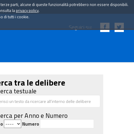
i terze parti, alcune di queste funzionalità potrebbero non essere disponibili.
onsulta la
privacy policy
.
di tutti i cookie.
Seguici su:
rca tra le delibere
cerca testuale
cerca per Anno e Numero
no
Numero