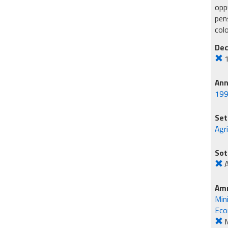
oppu
pens
col
Dec
An
19
Set
Agr
Sot
A
Amm
Min
Eco
M