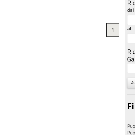
Ri
dal
al
1
Ri
Gaz
Av
Fi
Puoi
Puoi