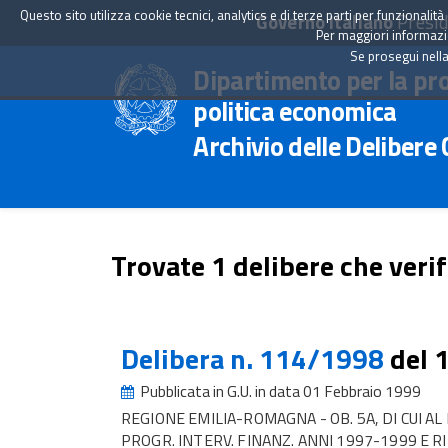
Questo sito utilizza cookie tecnici, analytics e di terze parti per funzionali
Governo Italiano
Presid
Per maggiori informazion
Se prosegui nella
Dipartimento per la pr
politica economica
Archivio delle Delibere
Trovate 1 delibere che verif
Delibera n. 114/1998
del 
Pubblicata in G.U. in data 01 Febbraio 1999
REGIONE EMILIA-ROMAGNA - OB. 5A, DI CUI AL R
PROGR. INTERV. FINANZ. ANNI 1997-1999 E 