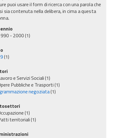
re puoi usare il form di ricerca con una parola che
i sia contenuta nella delibera, in cima a questa
onna.
ennio
1990 - 2000
(1)
no
99
(1)
tori
avoro e Servizi Sociali
(1)
pere Pubbliche e Trasporti
(1)
grammazione negoziata
(1)
tosettori
Occupazione
(1)
atti territoriali
(1)
inistrazioni