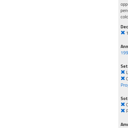
oppu
pens
col
Dec
An
19
Set
L
O
Pro
Sot
P
Amm