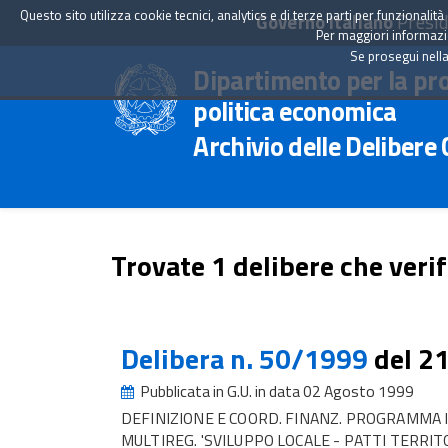
Questo sito utilizza cookie tecnici, analytics e di terze parti per funzionali
Governo Italiano
Presid
Per maggiori informazion
Se prosegui nella
Dipartimento per la pr
politica economica
Archivio delle Delibere
Trovate 1 delibere che verif
Delibera n. 50/1999
del 2
Pubblicata in G.U. in data 02 Agosto 1999
DEFINIZIONE E COORD. FINANZ. PROGRAMMA 
MULTIREG. 'SVILUPPO LOCALE - PATTI TERRITO