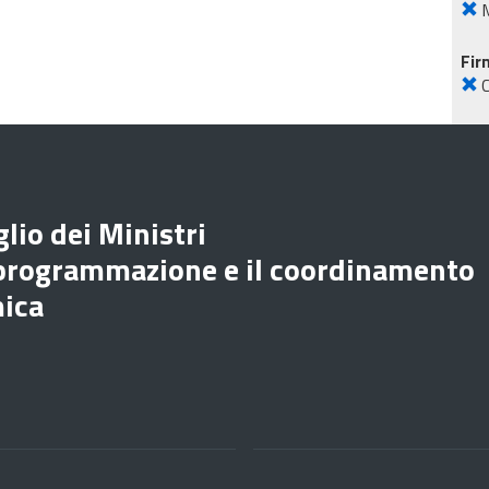
M
Fir
lio dei Ministri
 programmazione e il coordinamento
mica