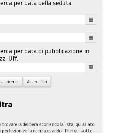
cerca per data della seduta
cerca per data di pubblicazione in
z. Uff.
via ricerca
Azzera filtri
ltra
 trovare la delibera scorrendo la lista, qui al lato.
 perfezionare la ricerca usando i filtri qui sotto,