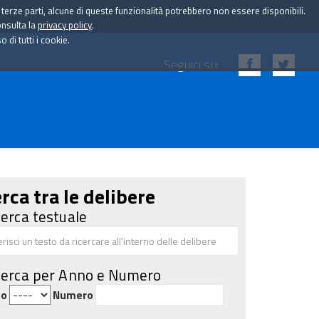
i terze parti, alcune di queste funzionalità potrebbero non essere disponibili.
onsulta la
privacy policy
.
di tutti i cookie.
Seguici su:
rca tra le delibere
cerca testuale
cerca per Anno e Numero
no
Numero