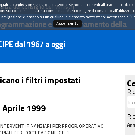
tà quali la condivisione sui social network. Se non acconsenti all'uso dei cookie d
enza del Consiglio dei Ministri
i sui cookie utilizzati, su come disabilitarli o negare il consenso all'utilizzo c
 navigazione cliccando su un qualunque elemento sottostante acconsenti all'uso 
ogrammazione e il coordinamento della
Acconsento
 CIPE dal 1967 a oggi
icano i filtri impostati
Ce
Ri
1 Aprile 1999
Ri
An
INTERVENTI FINANZIARI PER PROGR. OPERATIVO
RIALI PER L`OCCUPAZIONE' OB. 1