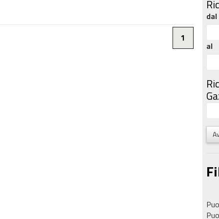
Ri
dal
1
al
Ri
Gaz
Av
Fi
Puoi
Puoi