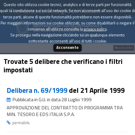
Questo sito utilizza cookie tecnici, analytics e di terze parti per funzionalità
Presidenza del Consiglio dei Ministri
quali la condivisione sui social network. Se non acconsenti all'uso dei cookie di
terze parti, alcune di queste funzionalità potrebbero non essere disponibili.
Per maggiori informazioni sui cookie utilizzati, su come disabilitarli o negare il
Dipartimento per la programmazione e il
consenso all'utilizzo consulta la
privacy policy
.
coordinamento della politica economica
Archivio delle Delibere CIPE dal 1967 a oggi
Se prosegui nella navigazione cliccando su un qualunque elemento
sottostante acconsenti all'uso di tutti i cookie.
Acconsento
Mostra filtri
Trovate 5 delibere che verificano i filtri
impostati
Delibera n. 69/1999
del 21 Aprile 1999
Pubblicata in G.U. in data 28 Luglio 1999
APPROVAZIONE DEL CONTRATTO DI PROGRAMMA TRA
MIN. TESORO E EDS ITALIA S.P.A.
.
permalink