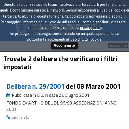
Questo sito utilizza cookie tecnici, analytics e di terze parti per funzionalità
Presidenza del Consiglio dei Ministri
quali la condivisione sui social network. Se non acconsenti all'uso dei cookie di
terze parti, alcune di queste funzionalità potrebbero non essere disponibili.
Per maggiori informazioni sui cookie utilizzati, su come disabilitarli o negare il
Dipartimento per la programmazione e il
consenso all'utilizzo consulta la
privacy policy
.
coordinamento della politica economica
Archivio delle Delibere CIPE dal 1967 a oggi
Se prosegui nella navigazione cliccando su un qualunque elemento
sottostante acconsenti all'uso di tutti i cookie.
Acconsento
Mostra filtri
Trovate 2 delibere che verificano i filtri
impostati
Delibera n. 29/2001
del 08 Marzo 2001
Pubblicata in G.U. in data 22 Giugno 2001
FONDO EX ART. 19 DEL DL 96/93 ASSEGNAZIONI ANNO
2001
.
permalink