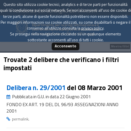
Questo sito utilizza cookie tecnici, analytics e di terze parti per funzionalità
Presidenza del Consiglio dei Ministri
quali la condivisione sui social network. Se non acconsenti all'uso dei cookie di
terze parti, alcune di queste funzionalità potrebbero non essere disponibili.
Per maggiori informazioni sui cookie utilizzati, su come disabilitarli o negare il
Dipartimento per la programmazione e il
consenso all'utilizzo consulta la
privacy policy
.
coordinamento della politica economica
Archivio delle Delibere CIPE dal 1967 a oggi
Se prosegui nella navigazione cliccando su un qualunque elemento
sottostante acconsenti all'uso di tutti i cookie.
Acconsento
Mostra filtri
Trovate 2 delibere che verificano i filtri
impostati
Delibera n. 29/2001
del 08 Marzo 2001
Pubblicata in G.U. in data 22 Giugno 2001
FONDO EX ART. 19 DEL DL 96/93 ASSEGNAZIONI ANNO
2001
.
permalink