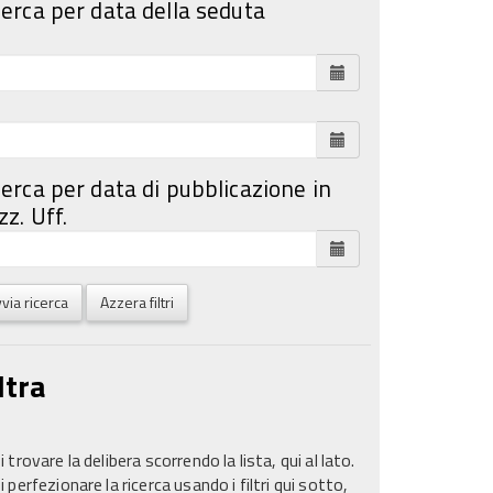
cerca per data della seduta
cerca per data di pubblicazione in
z. Uff.
via ricerca
Azzera filtri
ltra
 trovare la delibera scorrendo la lista, qui al lato.
 perfezionare la ricerca usando i filtri qui sotto,