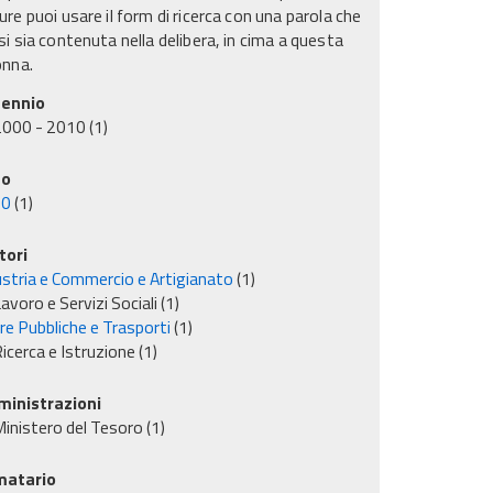
re puoi usare il form di ricerca con una parola che
i sia contenuta nella delibera, in cima a questa
onna.
ennio
2000 - 2010
(1)
no
00
(1)
tori
ustria e Commercio e Artigianato
(1)
avoro e Servizi Sociali
(1)
re Pubbliche e Trasporti
(1)
icerca e Istruzione
(1)
inistrazioni
inistero del Tesoro
(1)
matario