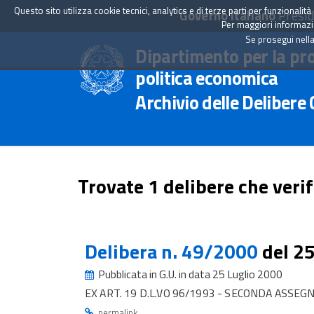
Questo sito utilizza cookie tecnici, analytics e di terze parti per funzionali
Governo Italiano
Presid
Per maggiori informazion
Se prosegui nella
Dipartimento per la pr
politica economica
Archivio delle Delibere
Trovate 1 delibere che verif
Delibera n. 49/2000
del 2
Pubblicata in G.U. in data 25 Luglio 2000
EX ART. 19 D.L.VO 96/1993 - SECONDA ASSEG
.
permalink