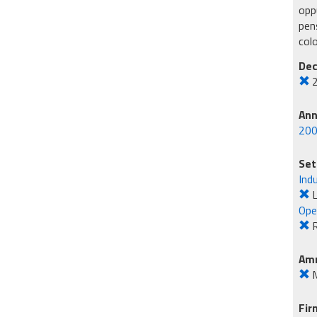
oppu
pens
col
Dec
An
20
Set
Ind
L
Ope
R
Amm
M
Fir