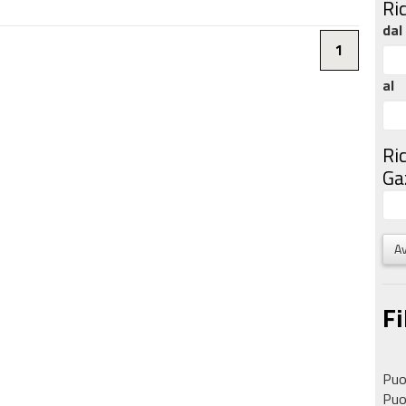
Ri
dal
1
al
Ri
Gaz
Av
Fi
Puoi
Puoi