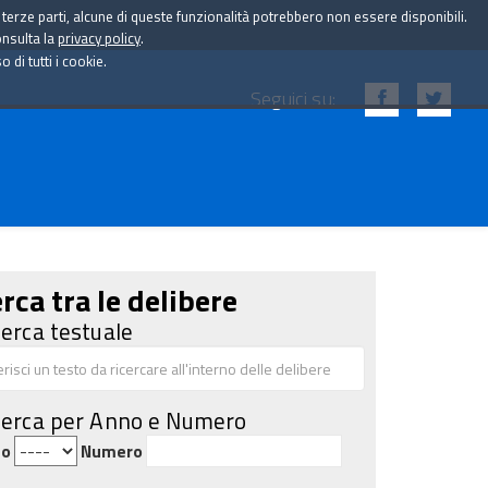
i terze parti, alcune di queste funzionalità potrebbero non essere disponibili.
onsulta la
privacy policy
.
di tutti i cookie.
Seguici su:
rca tra le delibere
cerca testuale
cerca per Anno e Numero
no
Numero