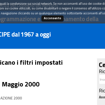
tà quali la condivisione sui social network. Se non acconsenti all'uso dei cookie d
enza del Consiglio dei Ministri
i sui cookie utilizzati, su come disabilitarli o negare il consenso all'utilizzo c
 navigazione cliccando su un qualunque elemento sottostante acconsenti all'uso 
ogrammazione e il coordinamento della
Acconsento
 CIPE dal 1967 a oggi
icano i filtri impostati
Ce
Ri
5 Maggio 2000
Ri
An
NAZIONE 2000