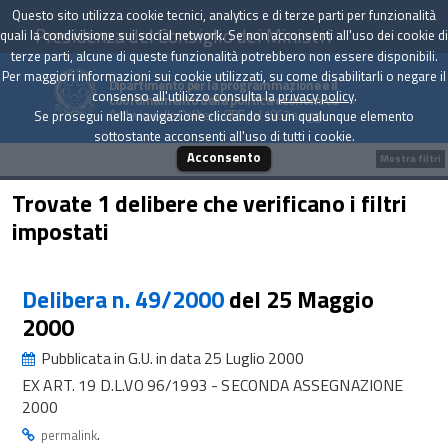
Questo sito utilizza cookie tecnici, analytics e di terze parti per funzionalità
Presidenza del Consiglio dei Ministri
quali la condivisione sui social network. Se non acconsenti all'uso dei cookie di
terze parti, alcune di queste funzionalità potrebbero non essere disponibili.
Per maggiori informazioni sui cookie utilizzati, su come disabilitarli o negare il
Dipartimento per la programmazione e il
consenso all'utilizzo consulta la
privacy policy
.
coordinamento della politica economica
Archivio delle Delibere CIPE dal 1967 a oggi
Se prosegui nella navigazione cliccando su un qualunque elemento
sottostante acconsenti all'uso di tutti i cookie.
Acconsento
Mostra filtri
Trovate 1 delibere che verificano i filtri
impostati
Delibera n. 49/2000
del 25 Maggio
2000
Pubblicata in G.U. in data 25 Luglio 2000
EX ART. 19 D.L.VO 96/1993 - SECONDA ASSEGNAZIONE
2000
.
permalink