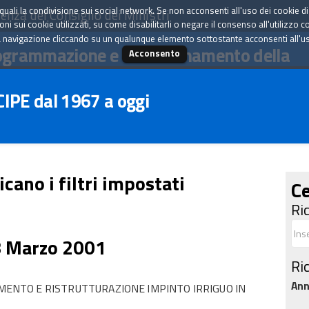
tà quali la condivisione sui social network. Se non acconsenti all'uso dei cookie d
enza del Consiglio dei Ministri
i sui cookie utilizzati, su come disabilitarli o negare il consenso all'utilizzo c
 navigazione cliccando su un qualunque elemento sottostante acconsenti all'uso 
ogrammazione e il coordinamento della
Acconsento
 CIPE dal 1967 a oggi
icano i filtri impostati
Ce
Ri
8 Marzo 2001
Ri
An
NTO E RISTRUTTURAZIONE IMPINTO IRRIGUO IN