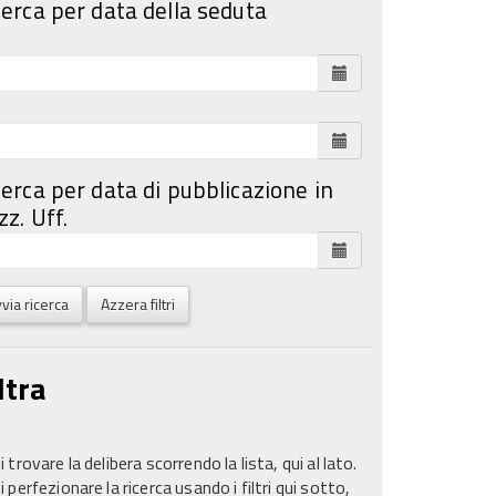
cerca per data della seduta
cerca per data di pubblicazione in
z. Uff.
via ricerca
Azzera filtri
ltra
 trovare la delibera scorrendo la lista, qui al lato.
 perfezionare la ricerca usando i filtri qui sotto,