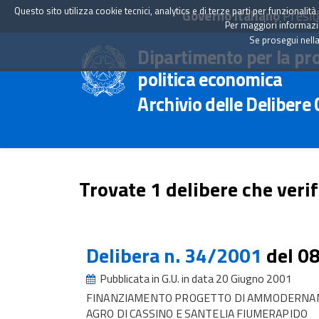
Questo sito utilizza cookie tecnici, analytics e di terze parti per funzionali
Governo Italiano
Presid
Per maggiori informazion
Se prosegui nella
Dipartimento per la pr
politica economica
Archivio delle Delibere
Trovate 1 delibere che verif
Delibera n. 34/2001
del 0
Pubblicata in G.U. in data 20 Giugno 2001
FINANZIAMENTO PROGETTO DI AMMODERNAME
AGRO DI CASSINO E SANTELIA FIUMERAPIDO