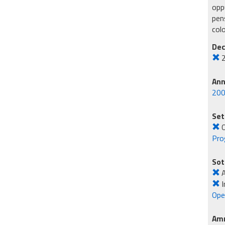
oppu
pens
col
Dec
An
20
Set
O
Pro
Sot
A
I
Oper
Amm