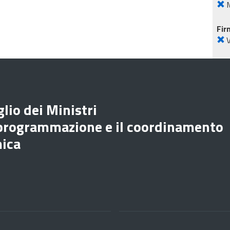
M
Fir
lio dei Ministri
 programmazione e il coordinamento
mica