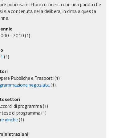
re puoi usare il form di ricerca con una parola che
i sia contenuta nella delibera, in cima a questa
onna.
ennio
2000 - 2010
(1)
no
01
(1)
tori
pere Pubbliche e Trasporti
(1)
grammazione negoziata
(1)
tosettori
ccordi di programma
(1)
ntese di programma
(1)
e idriche
(1)
inistrazioni