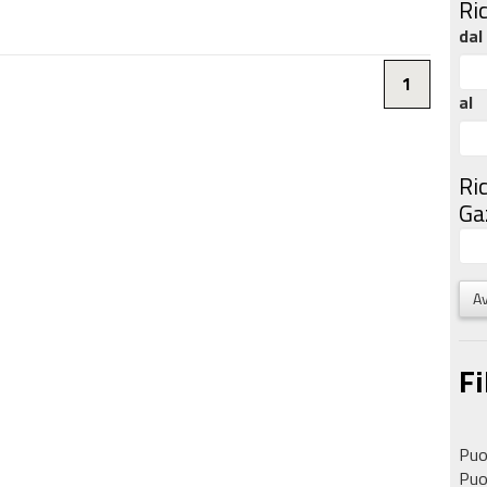
Ri
dal
1
al
Ri
Gaz
Av
Fi
Puoi
Puoi