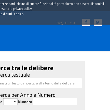
i terze parti, alcune di queste funzionalità potrebbero non essere disponibili.
onsulta la
privacy policy
.
di tutti i cookie.
Seguici su:
rca tra le delibere
cerca testuale
cerca per Anno e Numero
no
Numero