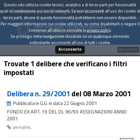
Questo sito utilizza cookie tecnici, analytics e di terze parti per funzionalità
Presidenza del Consiglio dei Ministri
quali la condivisione sui social network. Se non acconsenti all'uso dei cookie di
terze parti, alcune di queste funzionalità potrebbero non essere disponibili.
Per maggiori informazioni sui cookie utilizzati, su come disabilitarli o negare il
Dipartimento per la programmazione e il
consenso all'utilizzo consulta la
privacy policy
.
coordinamento della politica economica
Archivio delle Delibere CIPE dal 1967 a oggi
Se prosegui nella navigazione cliccando su un qualunque elemento
sottostante acconsenti all'uso di tutti i cookie.
Acconsento
Mostra filtri
Trovate 1 delibere che verificano i filtri
impostati
Delibera n. 29/2001
del 08 Marzo 2001
Pubblicata in G.U. in data 22 Giugno 2001
FONDO EX ART. 19 DEL DL 96/93 ASSEGNAZIONI ANNO
2001
.
permalink