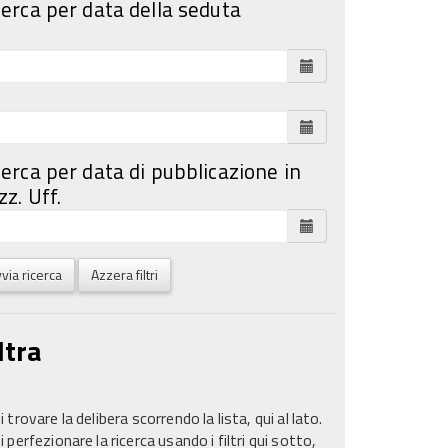
cerca per data della seduta
cerca per data di pubblicazione in
z. Uff.
via ricerca
Azzera filtri
ltra
 trovare la delibera scorrendo la lista, qui al lato.
 perfezionare la ricerca usando i filtri qui sotto,