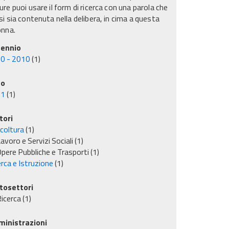
re puoi usare il form di ricerca con una parola che
i sia contenuta nella delibera, in cima a questa
onna.
ennio
0 - 2010
(1)
no
01
(1)
tori
icoltura
(1)
avoro e Servizi Sociali
(1)
pere Pubbliche e Trasporti
(1)
rca e Istruzione
(1)
tosettori
icerca
(1)
inistrazioni