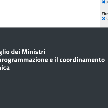
M
Fir
lio dei Ministri
 programmazione e il coordinamento
mica