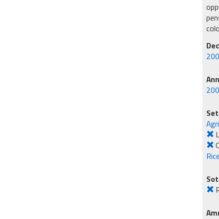
oppu
pens
col
Dec
200
An
20
Set
Agr
L
O
Rice
Sot
R
Amm