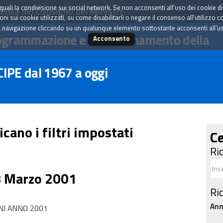
tà quali la condivisione sui social network. Se non acconsenti all'uso dei cookie d
enza del Consiglio dei Ministri
i sui cookie utilizzati, su come disabilitarli o negare il consenso all'utilizzo c
 navigazione cliccando su un qualunque elemento sottostante acconsenti all'uso 
ogrammazione e il coordinamento della
Acconsento
 CIPE dal 1967 a oggi
icano i filtri impostati
Ce
Ri
8 Marzo 2001
Ri
An
NI ANNO 2001