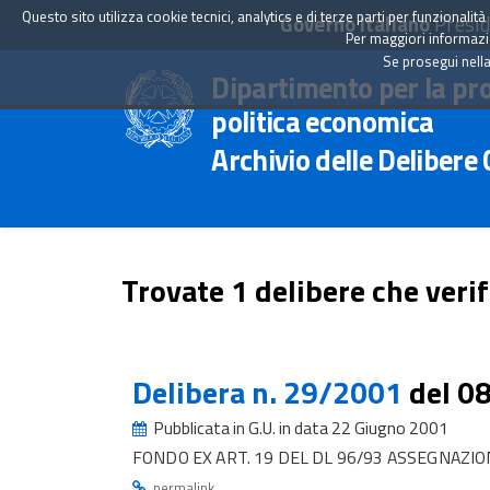
Questo sito utilizza cookie tecnici, analytics e di terze parti per funzionali
Governo Italiano
Presid
Per maggiori informazion
Se prosegui nella
Dipartimento per la pr
politica economica
Archivio delle Delibere
Trovate 1 delibere che verif
Delibera n. 29/2001
del 0
Pubblicata in G.U. in data 22 Giugno 2001
FONDO EX ART. 19 DEL DL 96/93 ASSEGNAZIO
.
permalink