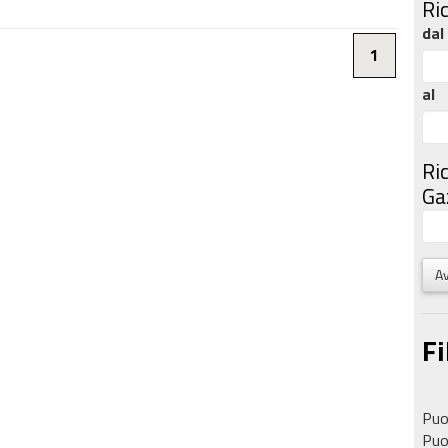
Ri
dal
1
al
Ri
Gaz
Av
Fi
Puoi
Puoi