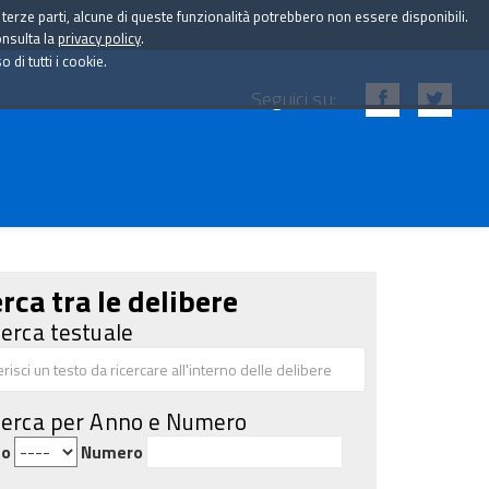
i terze parti, alcune di queste funzionalità potrebbero non essere disponibili.
onsulta la
privacy policy
.
di tutti i cookie.
Seguici su:
rca tra le delibere
cerca testuale
cerca per Anno e Numero
no
Numero