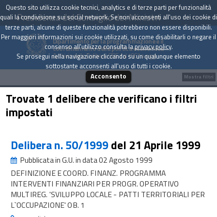
Questo sito utilizza cookie tecnici, analytics e di terze parti per funzionalità
Presidenza del Consiglio dei Ministri
quali la condivisione sui social network. Se non acconsenti all'uso dei cookie di
terze parti, alcune di queste funzionalità potrebbero non essere disponibili.
Per maggiori informazioni sui cookie utilizzati, su come disabilitarli o negare il
Dipartimento per la programmazione e il
consenso all'utilizzo consulta la
privacy policy
.
coordinamento della politica economica
Archivio delle Delibere CIPE dal 1967 a oggi
Se prosegui nella navigazione cliccando su un qualunque elemento
sottostante acconsenti all'uso di tutti i cookie.
Acconsento
Mostra filtri
Trovate 1 delibere che verificano i filtri
impostati
Delibera n. 50/1999
del 21 Aprile 1999
Pubblicata in G.U. in data 02 Agosto 1999
DEFINIZIONE E COORD. FINANZ. PROGRAMMA
INTERVENTI FINANZIARI PER PROGR. OPERATIVO
MULTIREG. 'SVILUPPO LOCALE - PATTI TERRITORIALI PER
L`OCCUPAZIONE' OB. 1